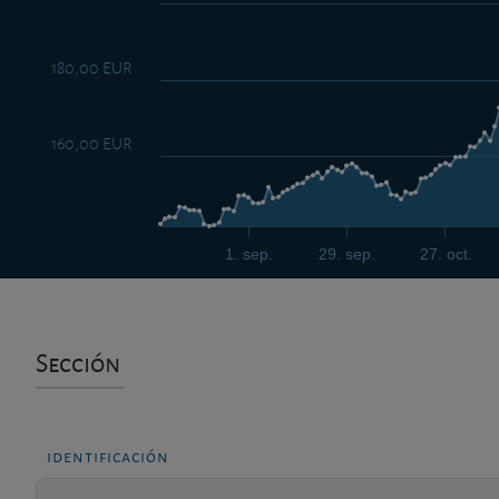
180,00 EUR
160,00 EUR
1. sep.
29. sep.
27. oct.
Sección
identificación