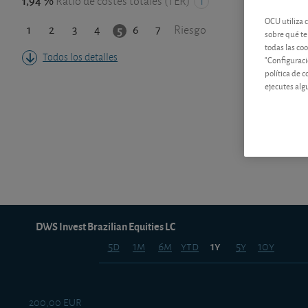
1,94 %
Ratio de costes totales (TER)
OCU utiliza 
1
2
3
4
6
7
5
Riesgo
sobre qué te
todas las co
Todos los detalles
"Configuraci
política de 
ejecutes alg
DWS Invest Brazilian Equities LC
5d
1m
6m
ytd
5y
10y
1y
200,00 EUR