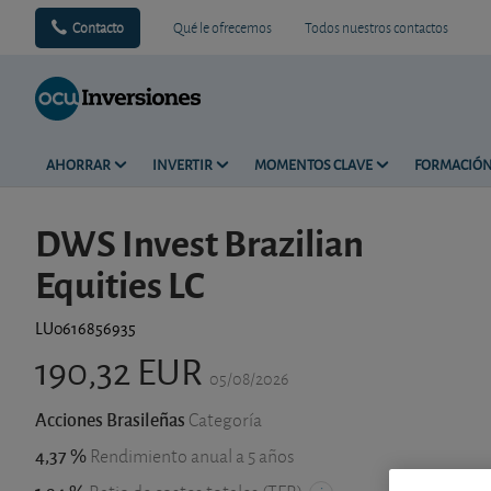
Contacto
Qué le ofrecemos
Todos nuestros contactos
AHORRAR
INVERTIR
MOMENTOS CLAVE
FORMACIÓ
DWS Invest Brazilian
Equities LC
LU0616856935
190,32 EUR
05/08/2026
Acciones Brasileñas
Categoría
4,37 %
Rendimiento anual a 5 años