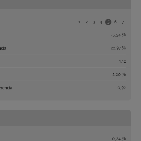
1
2
3
4
6
7
5
25,54 %
ncia
22,97 %
1,12
2,20 %
erencia
0,92
-0,24 %