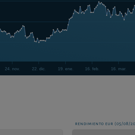
24. nov.
22. dic.
19. ene.
16. feb.
16. mar.
rendimiento eur (05/08/2