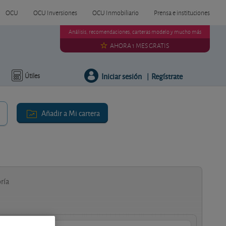
OCU
OCU Inversiones
OCU Inmobiliario
Prensa e instituciones
Análisis, recomendaciones, carteras modelo y mucho más
AHORA 1 MES GRATIS
Iniciar sesión
Regístrate
Útiles
|
Añadir a Mi cartera
ría