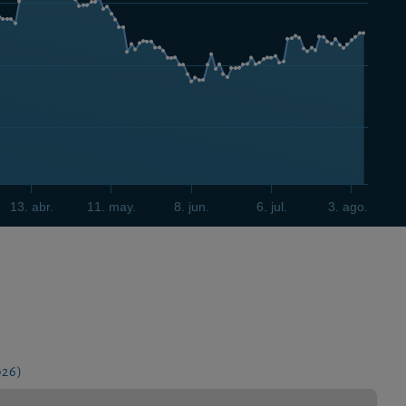
13. abr.
11. may.
8. jun.
6. jul.
3. ago.
026)