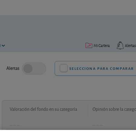
N
Mi Cartera
Alertas
Alertas
selecciona para comparar
Valoración del fondo en su categoría
Opinión sobre la catego