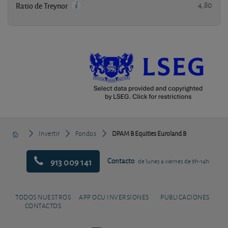
4,80
Ratio de Treynor
Invertir
Fondos
DPAM B Equities Euroland B
913 009 141
Contacto
de lunes a viernes de 9h-14h
TODOS NUESTROS
APP OCU INVERSIONES
PUBLICACIONES
CONTACTOS