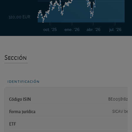
320,00 EUR
oct. '25
ene. '26
abr. '26
jul. '26
Sección
identificación
Código ISIN
BE005818279
Forma jurídica
SICAV bel
ETF
n