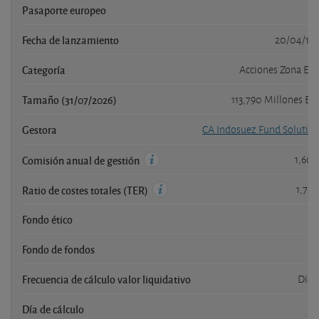
Pasaporte europeo
Fecha de lanzamiento
20/04/19
Categoría
Acciones Zona Eu
Tamaño (31/07/2026)
113,790 Millones E
Gestora
CA Indosuez Fund Solutio
1,60
Comisión anual de gestión
1,76
Ratio de costes totales (TER)
Fondo ético
Fondo de fondos
n
Frecuencia de cálculo valor liquidativo
Diar
Día de cálculo