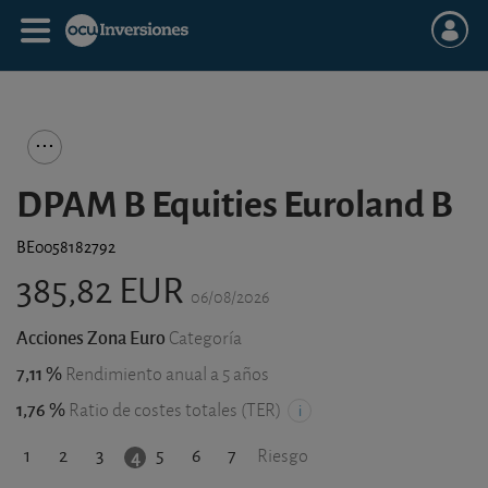
DPAM B Equities Euroland B
BE0058182792
385,82 EUR
06/08/2026
Acciones Zona Euro
Categoría
7,11 %
Rendimiento anual a 5 años
1,76 %
Ratio de costes totales (TER)
1
2
3
5
6
7
4
Riesgo