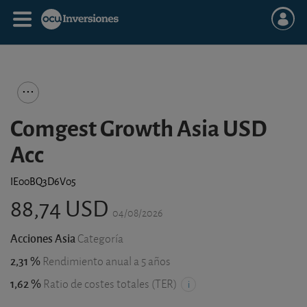
Comgest Growth Asia USD
Acc
IE00BQ3D6V05
88,74 USD
04/08/2026
Acciones Asia
Categoría
2,31 %
Rendimiento anual a 5 años
1,62 %
Ratio de costes totales (TER)