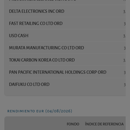
DELTA ELECTRONICS INC ORD
3,8
FAST RETAILING CO LTD ORD
3,8
USD CASH
3,7
MURATA MANUFACTURING CO LTD ORD
3,5
TOKAI CARBON KOREA CO LTD ORD
3,4
PAN PACIFIC INTERNATIONAL HOLDINGS CORP ORD
3,2
DAIFUKU CO LTD ORD
3,1
rendimiento eur (04/08/2026)
FONDO
ÍNDICE DE REFERENCIA