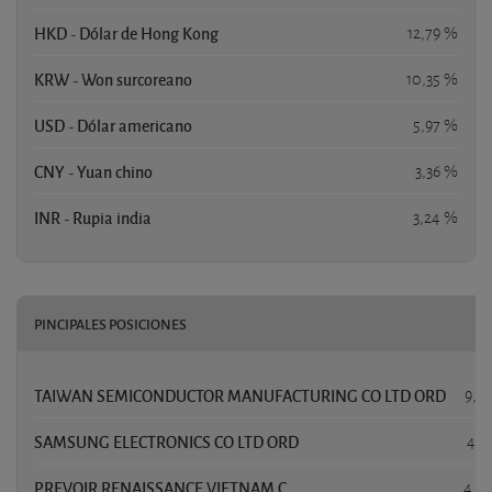
HKD - Dólar de Hong Kong
12,79 %
KRW - Won surcoreano
10,35 %
USD - Dólar americano
5,97 %
CNY - Yuan chino
3,36 %
INR - Rupia india
3,24 %
PINCIPALES POSICIONES
P
TAIWAN SEMICONDUCTOR MANUFACTURING CO LTD ORD
9,3
SAMSUNG ELECTRONICS CO LTD ORD
4,8
PREVOIR RENAISSANCE VIETNAM C
4,5