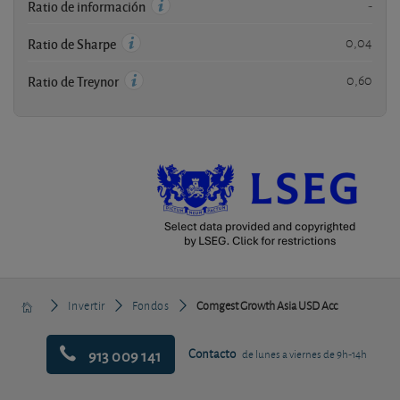
-
Ratio de información
0,04
Ratio de Sharpe
0,60
Ratio de Treynor
Invertir
Fondos
Comgest Growth Asia USD Acc
913 009 141
Contacto
de lunes a viernes de 9h-14h