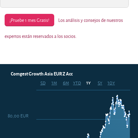
¡Pruebe 1 mes Gratis!
Los análisis y consejos de nuestros
expertos están reservados a los socios.
Comgest Growth Asia EUR Z Acc
5d
1m
6m
ytd
5y
10y
1y
80,00 EUR