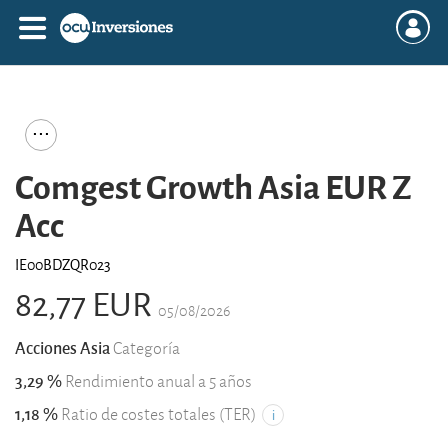
Comgest Growth Asia EUR Z
Acc
IE00BDZQR023
82,77 EUR
05/08/2026
Acciones Asia
Categoría
3,29 %
Rendimiento anual a 5 años
1,18 %
Ratio de costes totales (TER)