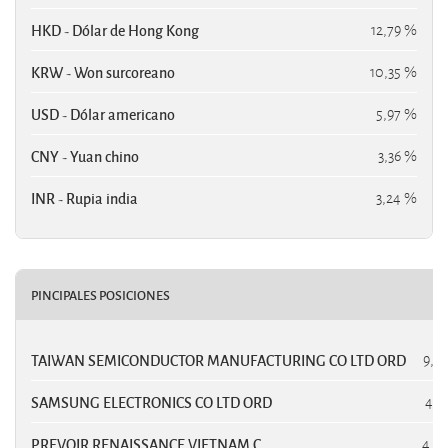
HKD - Dólar de Hong Kong
12,79 %
KRW - Won surcoreano
10,35 %
USD - Dólar americano
5,97 %
CNY - Yuan chino
3,36 %
INR - Rupia india
3,24 %
PINCIPALES POSICIONES
P
TAIWAN SEMICONDUCTOR MANUFACTURING CO LTD ORD
9,3
SAMSUNG ELECTRONICS CO LTD ORD
4,8
PREVOIR RENAISSANCE VIETNAM C
4,5