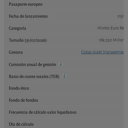
Pasaporte europeo
Fecha de lanzamiento
03/03
Categoría
Mixtos Euro Renta
Tamaño (31/07/2026)
189,550 Millone
Gestora
Cobas Asset Management 
0
Comisión anual de gestión
0
Ratio de costes totales (TER)
Fondo ético
Fondo de fondos
Frecuencia de cálculo valor liquidativo
Día de cálculo