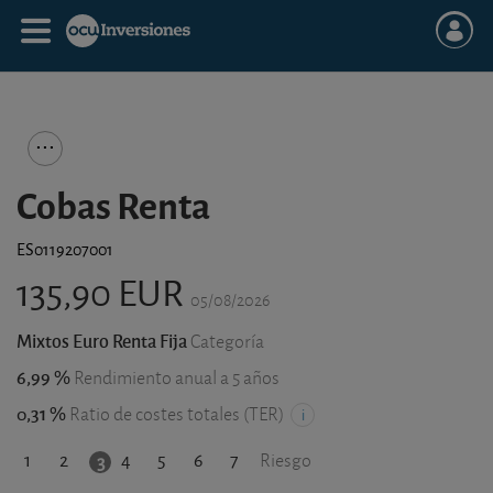
Cobas Renta
ES0119207001
135,90 EUR
05/08/2026
Mixtos Euro Renta Fija
Categoría
6,99 %
Rendimiento anual a 5 años
0,31 %
Ratio de costes totales (TER)
1
2
4
5
6
7
3
Riesgo