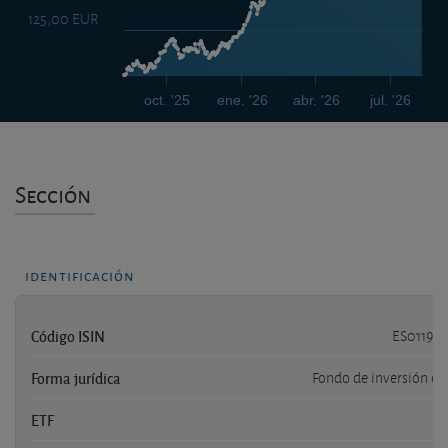
125,00 EUR
oct. '25
ene. '26
abr. '26
jul. '26
Sección
identificación
Código ISIN
ES01192
Forma jurídica
Fondo de inversión es
ETF