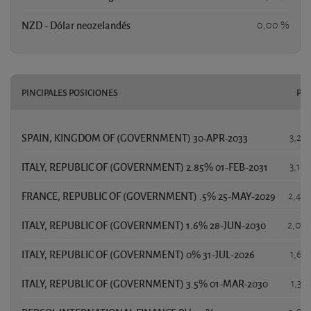
NZD - Dólar neozelandés
0,00 %
PINCIPALES POSICIONES
PE
SPAIN, KINGDOM OF (GOVERNMENT) 30-APR-2033
3,26
ITALY, REPUBLIC OF (GOVERNMENT) 2.85% 01-FEB-2031
3,10
FRANCE, REPUBLIC OF (GOVERNMENT) .5% 25-MAY-2029
2,46
ITALY, REPUBLIC OF (GOVERNMENT) 1.6% 28-JUN-2030
2,05
ITALY, REPUBLIC OF (GOVERNMENT) 0% 31-JUL-2026
1,68
ITALY, REPUBLIC OF (GOVERNMENT) 3.5% 01-MAR-2030
1,36