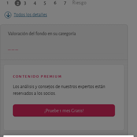
1
3
4
5
6
7
2
Riesgo
Todos los detalles
Valoración del fondo en su categoría
contenido premium
Los análisis y consejos de nuestros expertos están
reservados a los socios.
¡Pruebe 1 mes Gratis!