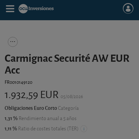
Carmignac Securité AW EUR
Acc
FR0010149120
1.932,59 EUR
05/08/2026
Obligaciones Euro Corto
Categoría
1,31 %
Rendimiento anual a 5 años
1,11 %
Ratio de costes totales (TER)