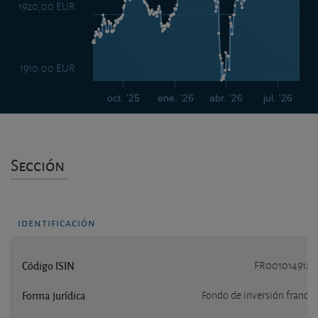
1920,00 EUR
1910,00 EUR
oct. '25
ene. '26
abr. '26
jul. '26
Sección
identificación
Código ISIN
FR0010149120
Forma jurídica
Fondo de inversión francés