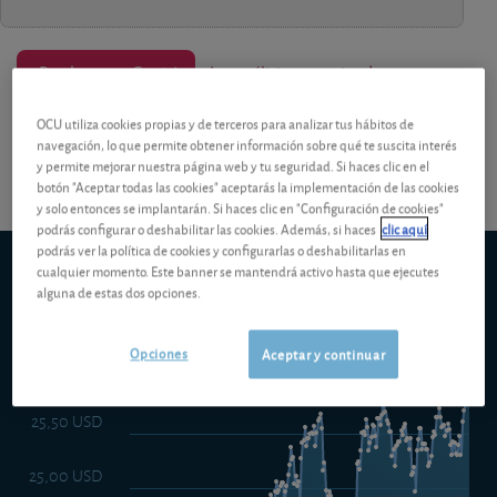
¡Pruebe 1 mes Gratis!
Los análisis y consejos de nuestros
OCU utiliza cookies propias y de terceros para analizar tus hábitos de
expertos están reservados a los socios.
navegación, lo que permite obtener información sobre qué te suscita interés
y permite mejorar nuestra página web y tu seguridad. Si haces clic en el
botón "Aceptar todas las cookies" aceptarás la implementación de las cookies
y solo entonces se implantarán. Si haces clic en "Configuración de cookies"
podrás configurar o deshabilitar las cookies. Además, si haces
clic aquí
podrás ver la política de cookies y configurarlas o deshabilitarlas en
Capital Group Global Allocation (LUX) B USD
cualquier momento. Este banner se mantendrá activo hasta que ejecutes
alguna de estas dos opciones.
5d
1m
6m
ytd
5y
10y
1y
Opciones
Aceptar y continuar
26,00 USD
25,50 USD
25,00 USD