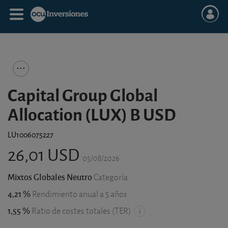
Capital Group Global
Allocation (LUX) B USD
LU1006075227
26,01 USD
05/08/2026
Mixtos Globales Neutro
Categoría
4,21 %
Rendimiento anual a 5 años
1,55 %
Ratio de costes totales (TER)