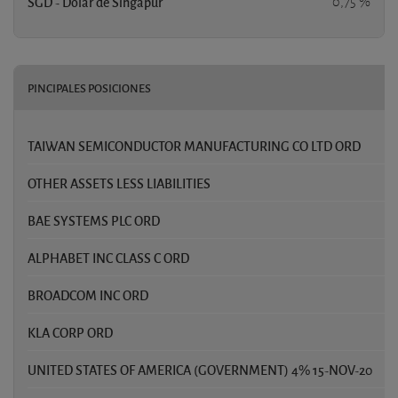
SGD - Dólar de Singapur
0,75 %
PINCIPALES POSICIONES
TAIWAN SEMICONDUCTOR MANUFACTURING CO LTD ORD
5
OTHER ASSETS LESS LIABILITIES
4
BAE SYSTEMS PLC ORD
2
ALPHABET INC CLASS C ORD
2
BROADCOM INC ORD
2
KLA CORP ORD
2
UNITED STATES OF AMERICA (GOVERNMENT) 4% 15-NOV-20
1