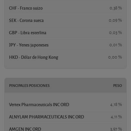
CHF - Franco suizo
0,38 %
SEK - Corona sueca
0,09 %
GBP - Libra esterlina
0,03 %
JPY - Yenes japoneses
0,01 %
HKD - Dólar de Hong Kong
0,00 %
PINCIPALES POSICIONES
PESO
Vertex Pharmaceuticals INC ORD
4,18 %
ALNYLAM PHARMACEUTICALS INC ORD
4,11 %
AMGEN INC ORD
3,97 %