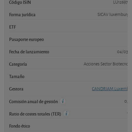
Código ISIN
LU1269736
Forma jurídica
SICAV luxemburgu
ETF
Pasaporte europeo
Fecha de lanzamiento
04/03/2
Categoría
Acciones Sector Biotecnol
Tamaño
Gestora
CANDRIAM Luxembo
0,9
Comisión anual de gestión
1,
Ratio de costes totales (TER)
Fondo ético