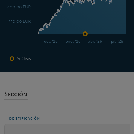
400,00 EUR
350,00 EUR
oct. '25
ene. '26
abr. '26
jul. '26
Análisis
Sección
identificación