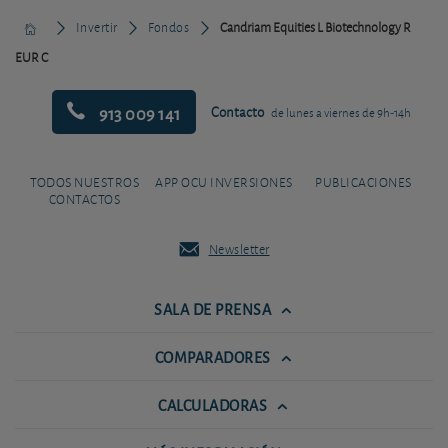
Invertir
Fondos
Candriam Equities L Biotechnology R
EUR C
913 009 141
Contacto
de lunes a viernes de 9h-14h
TODOS NUESTROS
APP OCU INVERSIONES
PUBLICACIONES
CONTACTOS
Newsletter
SALA DE PRENSA
COMPARADORES
CALCULADORAS