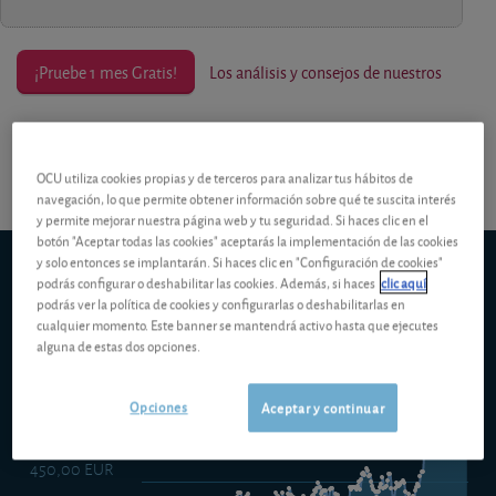
¡Pruebe 1 mes Gratis!
Los análisis y consejos de nuestros
expertos están reservados a los socios.
OCU utiliza cookies propias y de terceros para analizar tus hábitos de
navegación, lo que permite obtener información sobre qué te suscita interés
y permite mejorar nuestra página web y tu seguridad. Si haces clic en el
botón "Aceptar todas las cookies" aceptarás la implementación de las cookies
y solo entonces se implantarán. Si haces clic en "Configuración de cookies"
Candriam Equities L Biotechnology R EUR C
podrás configurar o deshabilitar las cookies. Además, si haces
clic aquí
5d
1m
6m
ytd
5y
10y
1y
podrás ver la política de cookies y configurarlas o deshabilitarlas en
cualquier momento. Este banner se mantendrá activo hasta que ejecutes
alguna de estas dos opciones.
550,00 EUR
Opciones
Aceptar y continuar
500,00 EUR
450,00 EUR