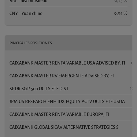
BRL - Real brasileño
0,75 %
CNY - Yuan chino
0,54 %
PINCIPALES POSICIONES
CAIXABANK MASTER RENTA VARIABLE USA ADVISED BY, FI
15,
CAIXABANK MASTER RV EMERGENTE ADVISED BY, FI
13
SPDR S&P 500 UCITS ETF DIST
10,
JPM US RESEARCH ENH IDX EQUITY ACTV UCITS ETF USDA
8,
CAIXABANK MASTER RENTA VARIABLE EUROPA, FI
6,
CAIXABANK GLOBAL SICAV ALTERNATIVE STRATEGIES S
5,