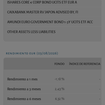
ISHARES CORE € CORP BOND UCITS ETF EUR A
3,
CAIXABANK MASTER RV JAPON ADVISED BY, FI
3,
AMUNDI EURO GOVERNMENT BOND 1-3Y UCITS ETF ACC
3,
OTHER ASSETS LESS LIABILITIES
2,
rendimiento eur (03/08/2026)
FONDO
ÍNDICE DE REFERENCIA
Rendimiento a 1 mes
-1,18 %
-
Rendimiento a 3 meses
2,43 %
-
Rendimiento a 6 meses
6,32 %
-