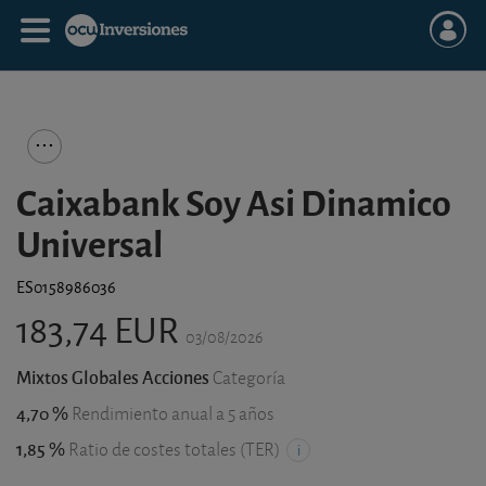
Caixabank Soy Asi Dinamico
Universal
ES0158986036
183,74 EUR
03/08/2026
Mixtos Globales Acciones
Categoría
4,70 %
Rendimiento anual a 5 años
1,85 %
Ratio de costes totales (TER)