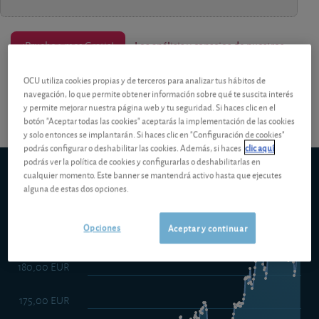
¡Pruebe 1 mes Gratis!
Los análisis y consejos de nuestros
OCU utiliza cookies propias y de terceros para analizar tus hábitos de
expertos están reservados a los socios.
navegación, lo que permite obtener información sobre qué te suscita interés
y permite mejorar nuestra página web y tu seguridad. Si haces clic en el
botón "Aceptar todas las cookies" aceptarás la implementación de las cookies
y solo entonces se implantarán. Si haces clic en "Configuración de cookies"
podrás configurar o deshabilitar las cookies. Además, si haces
clic aquí
podrás ver la política de cookies y configurarlas o deshabilitarlas en
Caixabank Soy Asi Dinamico Universal
cualquier momento. Este banner se mantendrá activo hasta que ejecutes
5d
1m
6m
ytd
5y
10y
alguna de estas dos opciones.
1y
Opciones
Aceptar y continuar
185,00 EUR
180,00 EUR
175,00 EUR