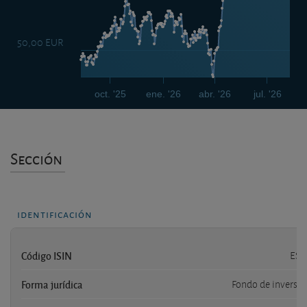
50,00 EUR
oct. '25
ene. '26
abr. '26
jul. '26
Sección
identificación
Código ISIN
ES0
Forma jurídica
Fondo de inversió