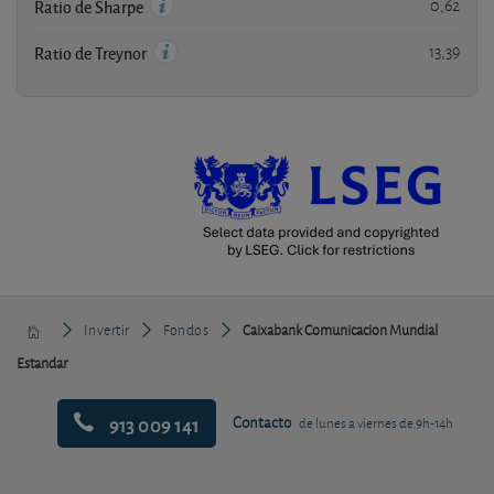
0,62
Ratio de Sharpe
13,39
Ratio de Treynor
Invertir
Fondos
Caixabank Comunicacion Mundial
Estandar
913 009 141
Contacto
de lunes a viernes de 9h-14h