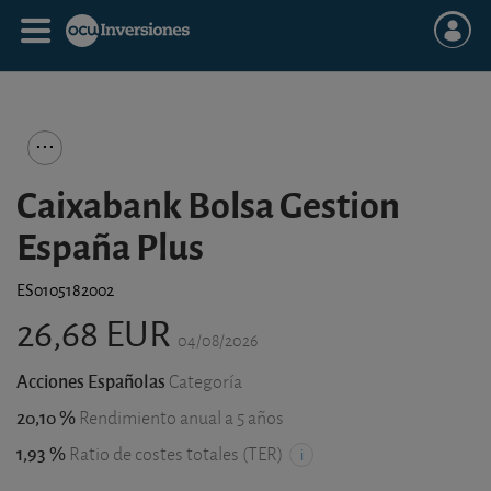
Caixabank Bolsa Gestion
España Plus
ES0105182002
26,68 EUR
04/08/2026
Acciones Españolas
Categoría
20,10 %
Rendimiento anual a 5 años
1,93 %
Ratio de costes totales (TER)