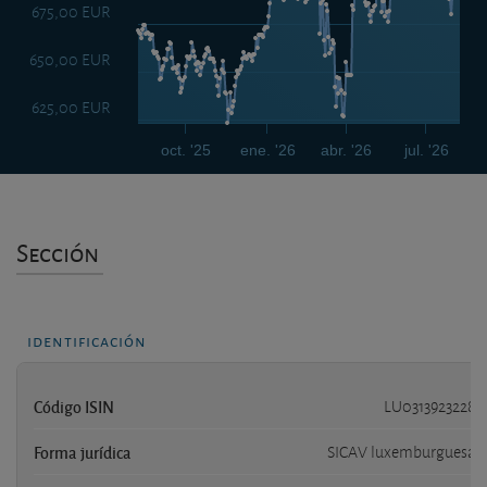
675,00 EUR
650,00 EUR
625,00 EUR
oct. '25
ene. '26
abr. '26
jul. '26
Sección
identificación
Código ISIN
LU0313923228
Forma jurídica
SICAV luxemburguesa