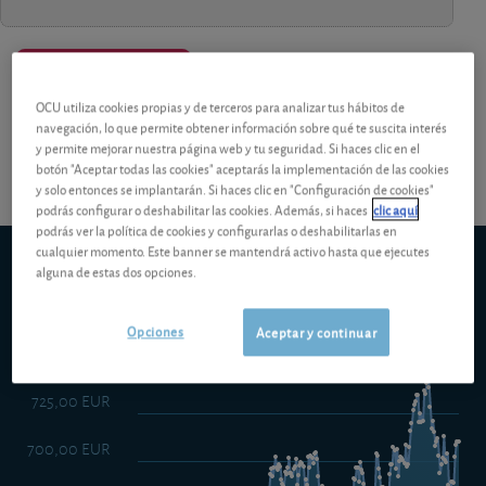
¡Pruebe 1 mes Gratis!
Los análisis y consejos de nuestros
OCU utiliza cookies propias y de terceros para analizar tus hábitos de
expertos están reservados a los socios.
navegación, lo que permite obtener información sobre qué te suscita interés
y permite mejorar nuestra página web y tu seguridad. Si haces clic en el
botón "Aceptar todas las cookies" aceptarás la implementación de las cookies
y solo entonces se implantarán. Si haces clic en "Configuración de cookies"
podrás configurar o deshabilitar las cookies. Además, si haces
clic aquí
podrás ver la política de cookies y configurarlas o deshabilitarlas en
cualquier momento. Este banner se mantendrá activo hasta que ejecutes
BSF European Opportunities Extension A2 EUR
alguna de estas dos opciones.
5d
1m
6m
ytd
5y
10y
1y
Opciones
Aceptar y continuar
750,00 EUR
725,00 EUR
700,00 EUR