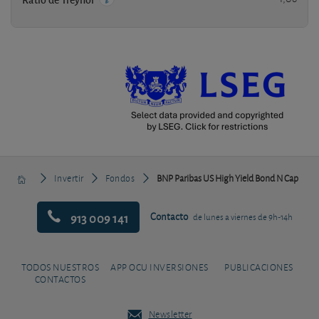
Invertir
Fondos
BNP Paribas US High Yield Bond N Cap
913 009 141
Contacto
de lunes a viernes de 9h-14h
TODOS NUESTROS
APP OCU INVERSIONES
PUBLICACIONES
CONTACTOS
Newsletter