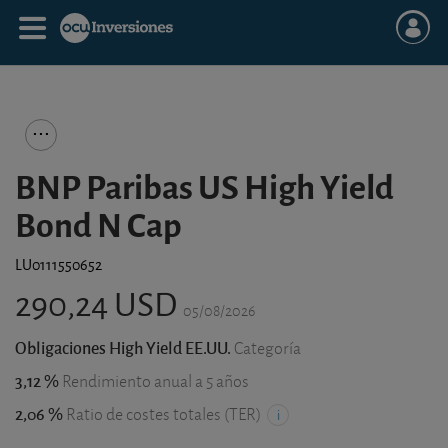
BNP Paribas US High Yield
Bond N Cap
LU0111550652
290,24 USD
05/08/2026
Obligaciones High Yield EE.UU.
Categoría
3,12 %
Rendimiento anual a 5 años
2,06 %
Ratio de costes totales (TER)