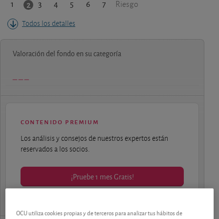
1
3
4
5
6
7
2
Riesgo
Todos los detalles
Valoración del fondo en su categoría
contenido premium
Los análisis y consejos de nuestros expertos están
reservados a los socios.
¡Pruebe 1 mes Gratis!
OCU utiliza cookies propias y de terceros para analizar tus hábitos de