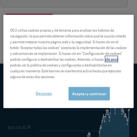
¡Pruebe 1 mes Gratis!
Los análisis y consejos de nuestros
OCU utiliza cookies propias y de terceros para analizar tus hábitos de
expertos están reservados a los socios.
navegación, lo que permite obtener información sobre qué te suscita interés
y permite mejorar nuestra página web y tu seguridad. Si haces clic en el
botón "Aceptar todas las cookies" aceptarás la implementación de las cookies
y solo entonces se implantarán. Si haces clic en "Configuración de cookies"
podrás configurar o deshabilitar las cookies. Además, si haces
clic aquí
podrás ver la política de cookies y configurarlas o deshabilitarlas en
cualquier momento. Este banner se mantendrá activo hasta que ejecutes
BNP Paribas Funds Climate Impact Classic Cap
alguna de estas dos opciones.
5d
1m
6m
ytd
5y
10y
1y
Opciones
Aceptar y continuar
320,00 EUR
300,00 EUR