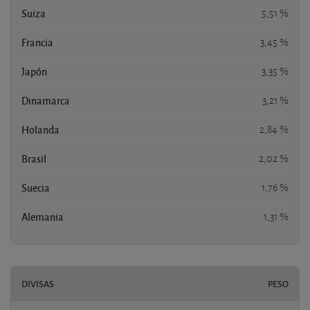
Suiza
5,51 %
Francia
3,45 %
Japón
3,35 %
Dinamarca
3,21 %
Holanda
2,84 %
Brasil
2,02 %
Suecia
1,76 %
Alemania
1,31 %
DIVISAS
PESO