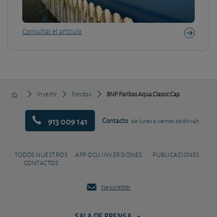
Consultar el artículo
Invertir
Fondos
BNP Paribas Aqua Classic Cap
913 009 141
Contacto
de lunes a viernes de 9h-14h
TODOS NUESTROS
APP OCU INVERSIONES
PUBLICACIONES
CONTACTOS
Newsletter
SALA DE PRENSA