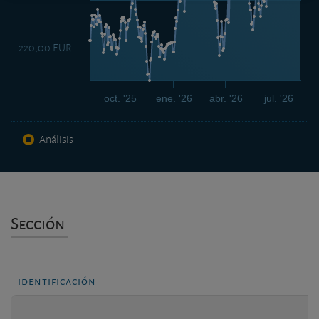
220,00 EUR
oct. '25
ene. '26
abr. '26
jul. '26
Análisis
Sección
identificación