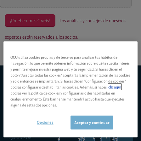
¡Pruebe 1 mes Gratis!
Los análisis y consejos de nuestros
expertos están reservados a los socios.
OCU utiliza cookies propias y de terceros para analizar tus hábitos de
navegación, lo que permite obtener información sobre qué te suscita interés
y permite mejorar nuestra página web y tu seguridad. Si haces clic en el
BNP Paribas Aqua Classic Cap
botón "Aceptar todas las cookies" aceptarás la implementación de las cookies
y solo entonces se implantarán. Si haces clic en "Configuración de cookies"
5d
1m
6m
ytd
5y
10y
1y
podrás configurar o deshabilitar las cookies. Además, si haces
clic aquí
podrás ver la política de cookies y configurarlas o deshabilitarlas en
cualquier momento. Este banner se mantendrá activo hasta que ejecutes
alguna de estas dos opciones.
240,00 EUR
Opciones
Aceptar y continuar
230,00 EUR