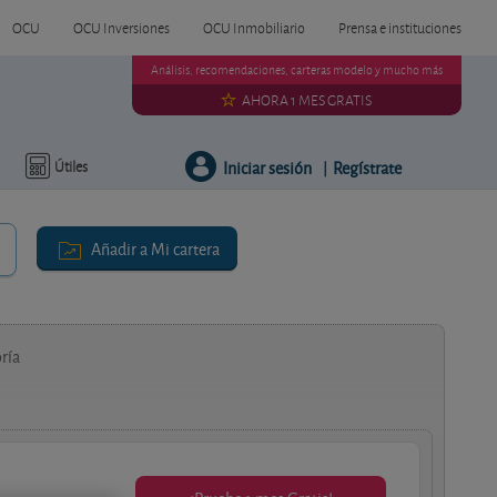
OCU
OCU Inversiones
OCU Inmobiliario
Prensa e instituciones
Análisis, recomendaciones, carteras modelo y mucho más
AHORA 1 MES GRATIS
Iniciar sesión
Regístrate
Útiles
|
Añadir a Mi cartera
ría