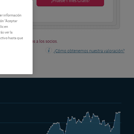
¡Pruebe 1 mes Gratis!
os socios.
ner información
tón "Aceptar
lic en
ás ver la
activo hasta que
os están reservados a los socios.
¿Cómo obtenemos nuestra valoración?