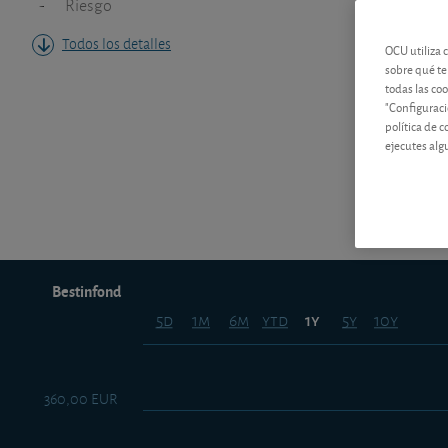
-
Riesgo
Todos los detalles
OCU utiliza 
sobre qué te
todas las co
"Configuraci
política de 
ejecutes alg
Bestinfond
5d
1m
6m
ytd
5y
10y
1y
360,00 EUR