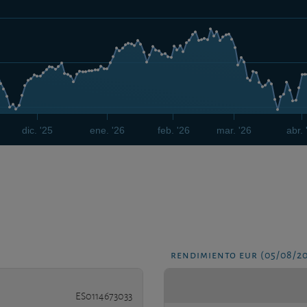
dic. '25
ene. '26
feb. '26
mar. '26
abr. 
rendimiento eur (05/08/2
ES0114673033