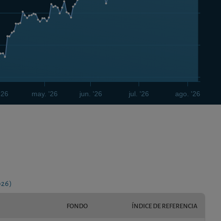
'26
may. '26
jun. '26
jul. '26
ago. '26
026)
FONDO
ÍNDICE DE REFERENCIA