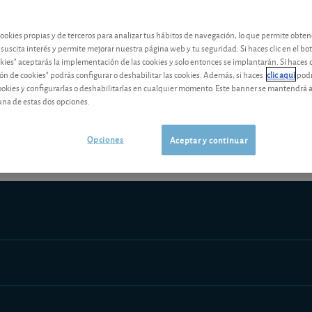
Los análisis y consejos de nuestros expertos están reservados a l
cookies propias y de terceros para analizar tus hábitos de navegación, lo que permite obte
 suscita interés y permite mejorar nuestra página web y tu seguridad. Si haces clic en el bo
okies" aceptarás la implementación de las cookies y solo entonces se implantarán. Si haces c
ón de cookies" podrás configurar o deshabilitar las cookies. Además, si haces
clic aquí
podr
cookies y configurarlas o deshabilitarlas en cualquier momento. Este banner se mantendrá 
¡Pruebe 1 mes Gratis!
Los análisis y consejos de nuestros expert
una de estas dos opciones.
Opciones
Aceptar y continuar