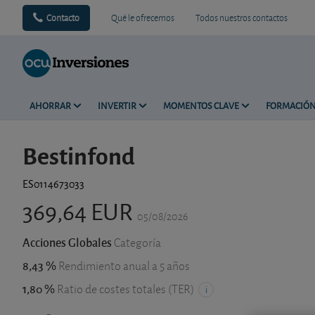
Contacto
Qué le ofrecemos
Todos nuestros contactos
AHORRAR
INVERTIR
MOMENTOS CLAVE
FORMACIÓ
Bestinfond
ES0114673033
369,64 EUR
05/08/2026
Acciones Globales
Categoría
8,43 %
Rendimiento anual a 5 años
1,80 %
Ratio de costes totales (TER)