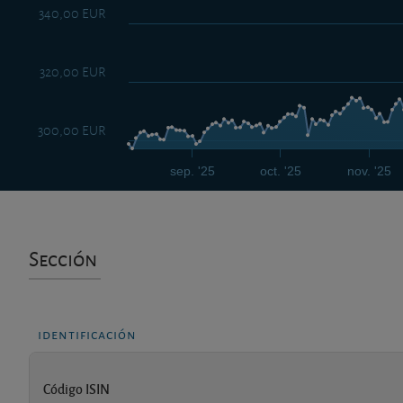
340,00 EUR
320,00 EUR
300,00 EUR
sep. '25
oct. '25
nov. '25
Sección
identificación
Código ISIN