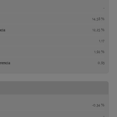
-
14,58 %
ncia
12,25 %
1,17
1,92 %
erencia
0,93
-0,34 %
-