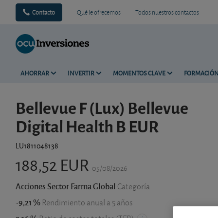
Contacto
Qué le ofrecemos
Todos nuestros contactos
AHORRAR
INVERTIR
MOMENTOS CLAVE
FORMACIÓ
Bellevue F (Lux) Bellevue
Digital Health B EUR
LU1811048138
188,52 EUR
05/08/2026
Acciones Sector Farma Global
Categoría
-9,21 %
Rendimiento anual a 5 años