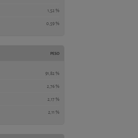
1,52 %
0,59 %
PESO
91,82 %
2,76 %
2,17 %
2,11 %