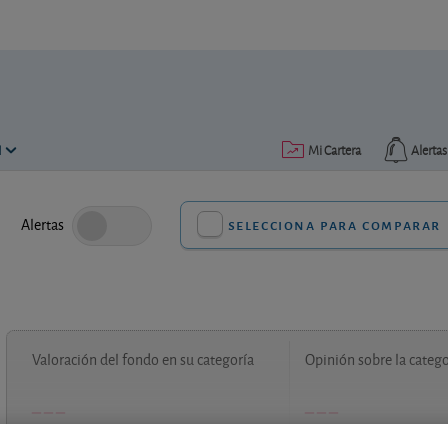
N
Mi Cartera
Alertas
Alertas
selecciona para comparar
Valoración del fondo en su categoría
Opinión sobre la catego