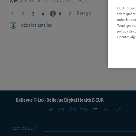
2,16 %
Ratio de costes totales (TER)
OCU utiliza 
1
2
3
4
6
7
5
Riesgo
sobre qué te
todas las co
Todos los detalles
"Configuraci
política de 
ejecutes alg
Bellevue F (Lux) Bellevue Digital Health B EUR
5d
1m
6m
ytd
5y
10y
1y
200,00 EUR