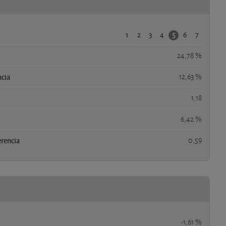
1
2
3
4
6
7
5
24,78 %
ncia
12,63 %
1,18
6,42 %
erencia
0,59
-1,61 %