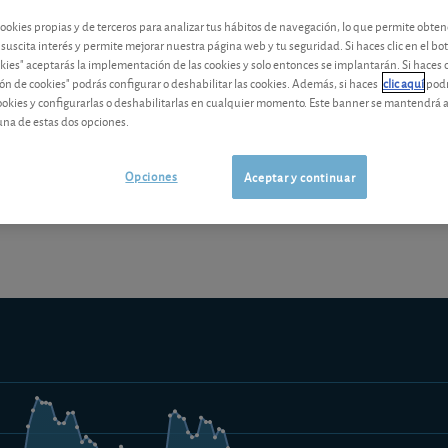
contenido premium
cookies propias y de terceros para analizar tus hábitos de navegación, lo que permite obte
 suscita interés y permite mejorar nuestra página web y tu seguridad. Si haces clic en el bo
Los análisis y consejos de nuestros expertos están reservados a l
okies" aceptarás la implementación de las cookies y solo entonces se implantarán. Si haces c
ón de cookies" podrás configurar o deshabilitar las cookies. Además, si haces
clic aquí
podr
cookies y configurarlas o deshabilitarlas en cualquier momento. Este banner se mantendrá 
una de estas dos opciones.
¡Pruebe 1 mes Gratis!
Los análisis y consejos de nuestros expert
Opciones
Aceptar y continuar