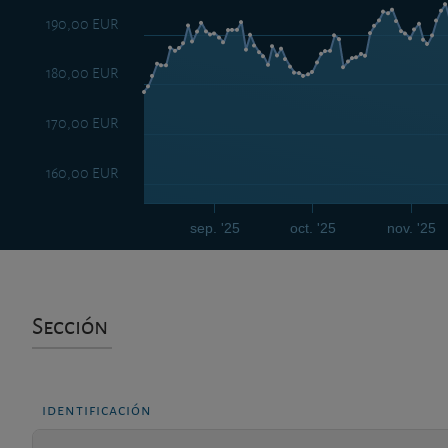
190,00 EUR
180,00 EUR
170,00 EUR
160,00 EUR
sep. '25
oct. '25
nov. '25
Sección
identificación