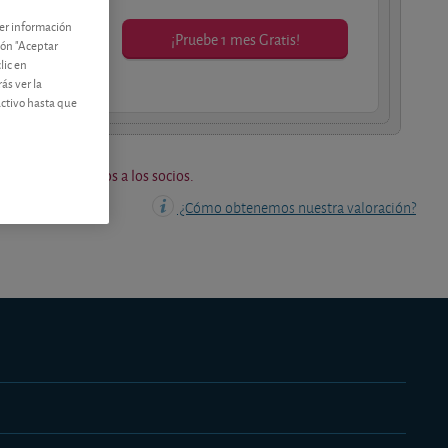
ner información
¡Pruebe 1 mes Gratis!
tón "Aceptar
os socios.
lic en
ás ver la
activo hasta que
os están reservados a los socios.
¿Cómo obtenemos nuestra valoración?