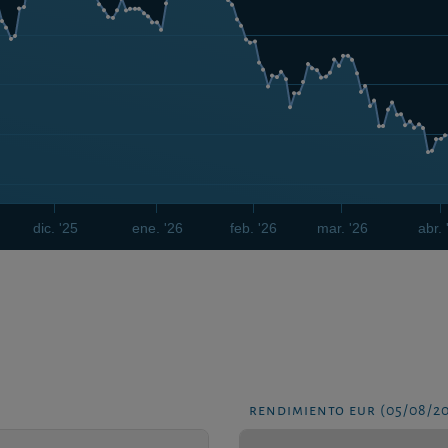
dic. '25
ene. '26
feb. '26
mar. '26
abr. 
rendimiento eur (05/08/2