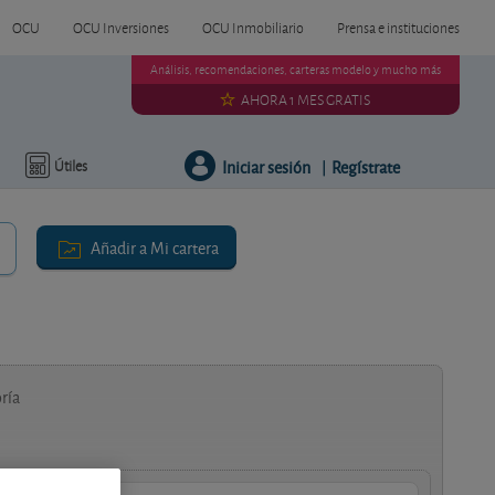
OCU
OCU Inversiones
OCU Inmobiliario
Prensa e instituciones
Análisis, recomendaciones, carteras modelo y mucho más
AHORA 1 MES GRATIS
Iniciar sesión
Regístrate
Útiles
|
Añadir a Mi cartera
ría