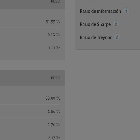
PESO
Ratio de información
91,55 %
Ratio de Sharpe
6,10 %
Ratio de Treynor
1,21 %
PESO
88,95 %
2,86 %
2,76 %
2,17 %