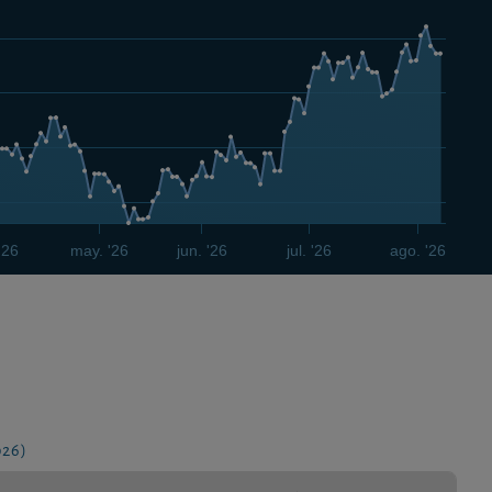
'26
may. '26
jun. '26
jul. '26
ago. '26
026)