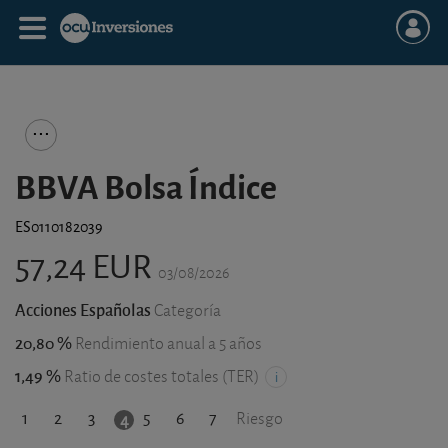
BBVA Bolsa Índice
ES0110182039
57,24 EUR
03/08/2026
Acciones Españolas
Categoría
20,80 %
Rendimiento anual a 5 años
1,49 %
Ratio de costes totales (TER)
1
2
3
5
6
7
4
Riesgo