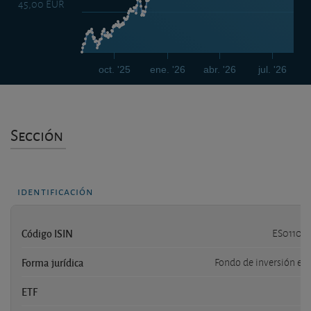
45,00 EUR
oct. '25
ene. '26
abr. '26
jul. '26
Sección
identificación
Código ISIN
ES011018
Forma jurídica
Fondo de inversión es
ETF