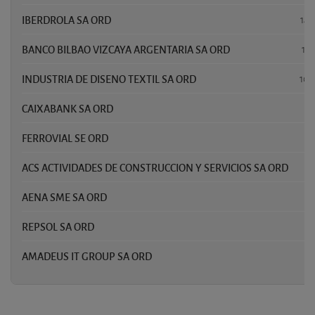
IBERDROLA SA ORD
14,
BANCO BILBAO VIZCAYA ARGENTARIA SA ORD
11
INDUSTRIA DE DISENO TEXTIL SA ORD
10,
CAIXABANK SA ORD
6,
FERROVIAL SE ORD
4,
ACS ACTIVIDADES DE CONSTRUCCION Y SERVICIOS SA ORD
3
AENA SME SA ORD
3,
REPSOL SA ORD
2,
AMADEUS IT GROUP SA ORD
2,