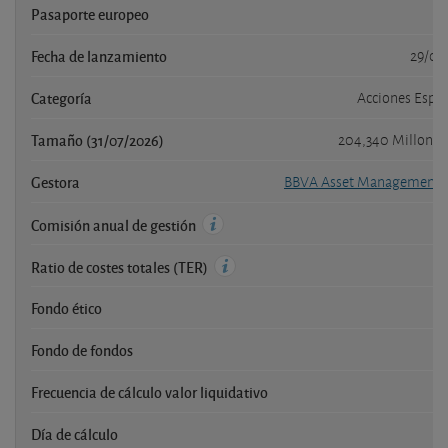
Pasaporte europeo
Fecha de lanzamiento
29/08
Categoría
Acciones Espa
Tamaño (31/07/2026)
204,340 Millone
Gestora
BBVA Asset Management S
1
Comisión anual de gestión
1
Ratio de costes totales (TER)
Fondo ético
Fondo de fondos
Frecuencia de cálculo valor liquidativo
D
Día de cálculo