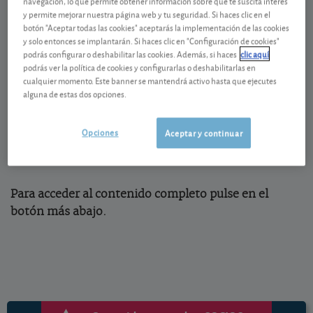
navegación, lo que permite obtener información sobre qué te suscita interés
anuales
y permite mejorar nuestra página web y tu seguridad. Si haces clic en el
botón "Aceptar todas las cookies" aceptarás la implementación de las cookies
ING Direct ha ampliado su oferta de fondos
y solo entonces se implantarán. Si haces clic en "Configuración de cookies"
garantizados de tipo fijo, comercializando el
Fondo
podrás configurar o deshabilitar las cookies. Además, si haces
clic aquí
podrás ver la política de cookies y configurarlas o deshabilitarlas en
Naranja Garantizado 2027 II
(ES0164546006). Un
cualquier momento. Este banner se mantendrá activo hasta que ejecutes
fondo, que se añade a otro lanzado en marzo de este
alguna de estas dos opciones.
año, que ofrecía un
rendimiento garantizado del
2%
en lugar del 2,4% TAE que ofrece este de ahora.
Opciones
Aceptar y continuar
Eso sí, podrán disfrutar de ese interés quienes lo
suscriban antes del 4/10/24. ¿Cómo funciona?
Para acceder al contenido completo pulse en el
botón más abajo.