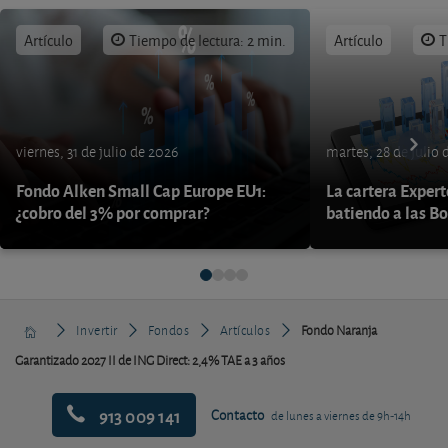
Artículo
Tiempo de lectura: 2 min.
Artículo
T
viernes, 31 de julio de 2026
martes, 28 de julio 
Fondo Alken Small Cap Europe EU1:
La cartera Expert
¿cobro del 3% por comprar?
batiendo a las B
Invertir
Fondos
Artículos
Fondo Naranja
Garantizado 2027 II de ING Direct: 2,4% TAE a 3 años
913 009 141
Contacto
de lunes a viernes de 9h-14h