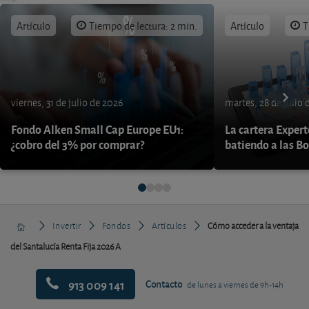
Artículo
Tiempo de lectura: 2 min.
Artículo
T
viernes, 31 de julio de 2026
martes, 28 de julio 
Fondo Alken Small Cap Europe EU1:
La cartera Expert
¿cobro del 3% por comprar?
batiendo a las B
Invertir
Fondos
Artículos
Cómo acceder a la ventaja
del Santalucía Renta Fija 2026 A
913 009 141
Contacto
de lunes a viernes de 9h-14h