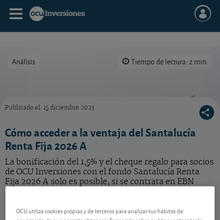
Análisis
Tiempo de lectura: 2 min.
Publicado el
15 diciembre 2023
Tendrá acceso a la ventaja de este fondo solo a través de EBN Banco.
Cómo acceder a la ventaja del Santalucía
Renta Fija 2026 A
La bonificación del 1,5% y el cheque regalo para socios
de OCU Inversiones con el fondo Santalucía Renta
Fija 2026 A solo es posible, si se contrata en EBN
Banco.
OCU utiliza cookies propias y de terceros para analizar tus hábitos de
navegación, lo que permite obtener información sobre qué te suscita interés