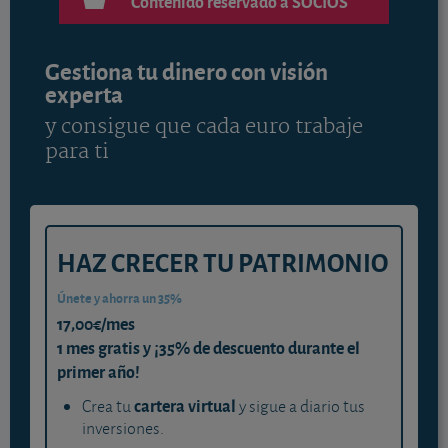
Contenido reservado a SOCIOS
Gestiona tu dinero con visión
experta
y consigue que cada euro trabaje
para ti
HAZ CRECER TU PATRIMONIO
Únete y ahorra un 35%
17,00€/mes
1 mes gratis y ¡35% de descuento durante el
primer año!
cartera virtual
Crea tu
y sigue a diario tus
inversiones.