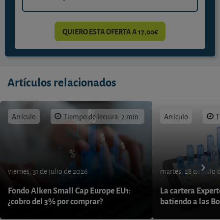
QUIERO ESTA OFERTA A 17,00€
Artículos relacionados
Artículo
Tiempo de lectura: 2 min.
Artículo
T
viernes, 31 de julio de 2026
martes, 28 de julio 
Fondo Alken Small Cap Europe EU1:
La cartera Expert
¿cobro del 3% por comprar?
batiendo a las B