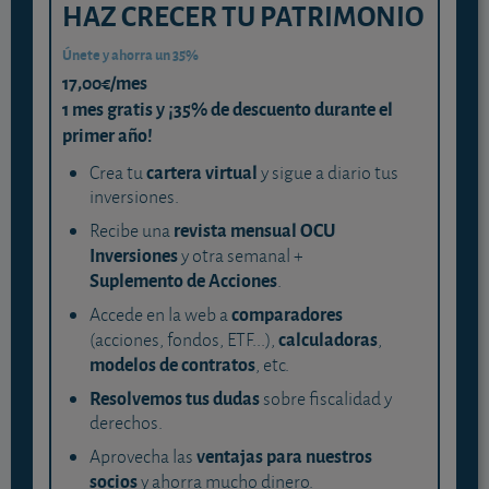
HAZ CRECER TU PATRIMONIO
Únete y ahorra un 35%
17,00€/mes
1 mes gratis y ¡35% de descuento durante el
primer año!
cartera virtual
Crea tu
y sigue a diario tus
inversiones.
revista mensual OCU
Recibe una
Inversiones
y otra semanal +
Suplemento de Acciones
.
comparadores
Accede en la web a
calculadoras
(acciones, fondos, ETF...),
,
modelos de contratos
, etc.
Resolvemos tus dudas
sobre fiscalidad y
derechos.
ventajas para nuestros
Aprovecha las
socios
y ahorra mucho dinero.