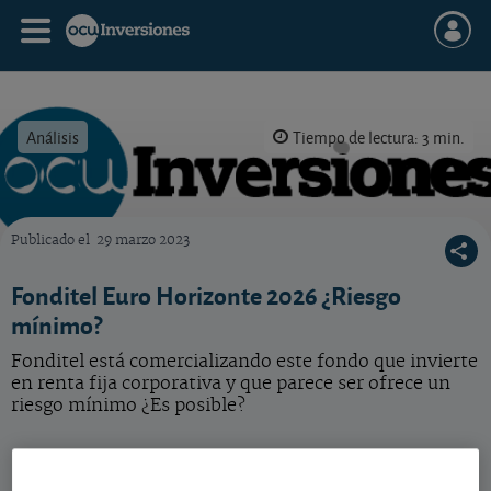
Análisis
Tiempo de lectura: 3 min.
Publicado el
29 marzo 2023
OCU Inversiones
Fonditel Euro Horizonte 2026 ¿Riesgo
mínimo?
Fonditel está comercializando este fondo que invierte
en renta fija corporativa y que parece ser ofrece un
riesgo mínimo ¿Es posible?
Bonos corporativos