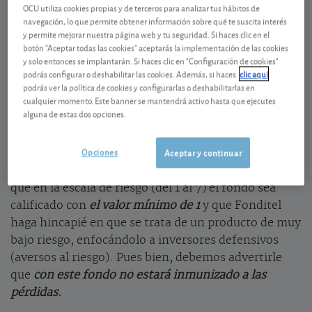
OCU utiliza cookies propias y de terceros para analizar tus hábitos de
La gestora de fondos y planes de pensiones Fonditel
navegación, lo que permite obtener información sobre qué te suscita interés
está comercializando el
Fonditel Euro Horizonte
y permite mejorar nuestra página web y tu seguridad. Si haces clic en el
botón "Aceptar todas las cookies" aceptarás la implementación de las cookies
2026 FI
(ES0137668002). Se trata de un fondo de
y solo entonces se implantarán. Si haces clic en "Configuración de cookies"
renta fija a medio plazo de la zona euro que invierte
podrás configurar o deshabilitar las cookies. Además, si haces
clic aquí
en bonos corporativos, pero poniendo un listón en
podrás ver la política de cookies y configurarlas o deshabilitarlas en
cualquier momento. Este banner se mantendrá activo hasta que ejecutes
la
solvencia
de estos en cualquiera de los rangos
alguna de estas dos opciones.
denominados como “
grado de inversión
”, esto es
obviando los high yield (de alto rendimiento) con los
Opciones
Aceptar y continuar
que se asume una mayor dosis de riesgo.
• Lo que más nos sorprende de este lanzamiento es
que en la escala de riesgo (del 1 al 7) el fondo sea
calificado con
el valor mínimo de 1
y que Fonditel
haga hincapié en que se trata de un producto de muy
bajo riesgo, enfocándolo a inversores defensivos
(aversos al riesgo). Pues bien, debemos advertirle
que
con este fondo no estará inmunizado a las
pérdidas.