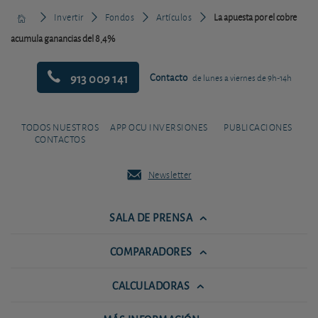
Invertir
Fondos
Artículos
La apuesta por el cobre
acumula ganancias del 8,4%
913 009 141
Contacto
de lunes a viernes de 9h-14h
TODOS NUESTROS
APP OCU INVERSIONES
PUBLICACIONES
CONTACTOS
Newsletter
SALA DE PRENSA
COMPARADORES
CALCULADORAS