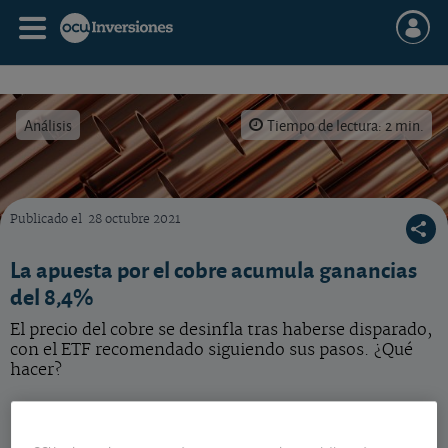
Análisis
Tiempo de lectura: 2 min.
Publicado el
28 octubre 2021
Cómo invertir en cobre
La apuesta por el cobre acumula ganancias
del 8,4%
El precio del cobre se desinfla tras haberse disparado,
con el ETF recomendado siguiendo sus pasos. ¿Qué
hacer?
El cobre se disparó