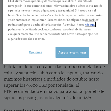
OCU utiliza cookies propias y de terceros para analizar tus hábitos de
El cobre se considera un barómetro de la economía
navegación, lo que permite obtener información sobre qué te suscita interés
y permite mejorar nuestra página web y tu seguridad. Si haces clic en el
mundial que, una vez recuperada de la pandemia ha
botón "Aceptar todas las cookies" aceptarás la implementación de las cookies
visto aumentar su demanda. Esta también se ha
y solo entonces se implantarán. Si haces clic en "Configuración de cookies"
visto estimulada por la descarbonización en casi
podrás configurar o deshabilitar las cookies. Además, si haces
clic aquí
podrás ver la política de cookies y configurarlas o deshabilitarlas en
todo el mundo, ya que es un metal indispensable en
cualquier momento. Este banner se mantendrá activo hasta que ejecutes
baterías, vehículos eléctricos, paneles solares,
alguna de estas dos opciones.
turbinas eólicas… A su vez, la COVID-19 provocó el
cierre de muchas minas y, con ellas, una reducción
Opciones
Aceptar y continuar
de la producción y de las reservas de cobre. Antes del
verano se estimaba que en los doce meses siguientes
habría un déficit cercano a las 100.000 toneladas de
cobre y su precio subió como la espuma, marcando
máximos históricos a mediados de octubre hasta
superar los 9.600 USD por tonelada. El
ETF recomendado en marzo para apostar por ello le
siguió los pasos ganando algo más de un 18%.