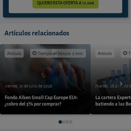
QUIERO ESTA OFERTA A 17,00€
Artículos relacionados
Artículo
Tiempo de lectura: 2 min.
Artículo
T
viernes, 31 de julio de 2026
martes, 28 de julio 
Fondo Alken Small Cap Europe EU1:
La cartera Expert
¿cobro del 3% por comprar?
batiendo a las B