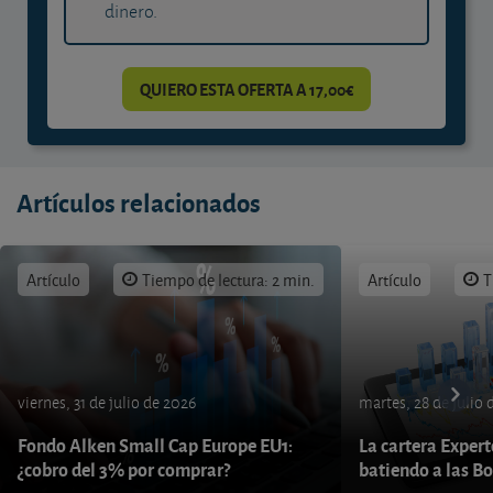
dinero.
QUIERO ESTA OFERTA A 17,00€
Artículos relacionados
Artículo
Tiempo de lectura: 2 min.
Artículo
T
viernes, 31 de julio de 2026
martes, 28 de julio 
Fondo Alken Small Cap Europe EU1:
La cartera Expert
¿cobro del 3% por comprar?
batiendo a las B