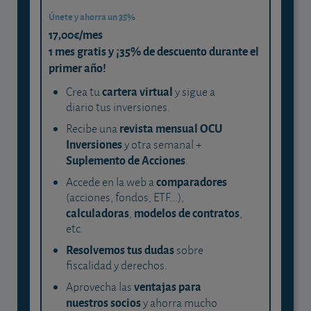
Únete y ahorra un 35%
17,00€/mes
1 mes gratis y ¡35% de descuento durante el
primer año!
cartera virtual
Crea tu
y sigue a
diario tus inversiones.
revista mensual OCU
Recibe una
Inversiones
y otra semanal +
Suplemento de Acciones
.
comparadores
Accede en la web a
(acciones, fondos, ETF...),
calculadoras
modelos de contratos
,
,
etc.
Resolvemos tus dudas
sobre
fiscalidad y derechos.
ventajas para
Aprovecha las
nuestros socios
y ahorra mucho