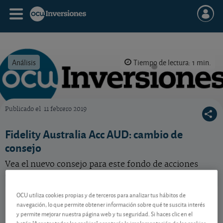
Análisis
Tiempo de lectura: 1 min.
Publicado el
11 febrero 2019
OCU Inversiones
Fidelity Australia Acc AUD: cambio de
consejo
Vea el nuevo consejo para este fondo de acciones
australianas.
FF - Australian Diversified Equity A-
35,84 AUD
OCU utiliza cookies propias y de terceros para analizar tus hábitos de
navegación, lo que permite obtener información sobre qué te suscita interés
ACC-AUD
y permite mejorar nuestra página web y tu seguridad. Si haces clic en el
LU0261950041
0,46 AUD (1,30 %)