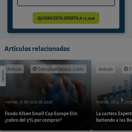
QUIERO ESTA OFERTA A 17,00€
Artículos relacionados
Artículo
Tiempo de lectura: 2 min.
Artículo
T
viernes, 31 de julio de 2026
martes, 28 de julio 
Fondo Alken Small Cap Europe EU1:
La cartera Expert
¿cobro del 3% por comprar?
batiendo a las B