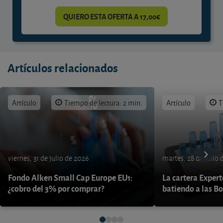
QUIERO ESTA OFERTA A 17,00€
Artículos relacionados
Artículo
Tiempo de lectura: 2 min.
Artículo
T
viernes, 31 de julio de 2026
martes, 28 de julio 
Fondo Alken Small Cap Europe EU1:
La cartera Expert
¿cobro del 3% por comprar?
batiendo a las B