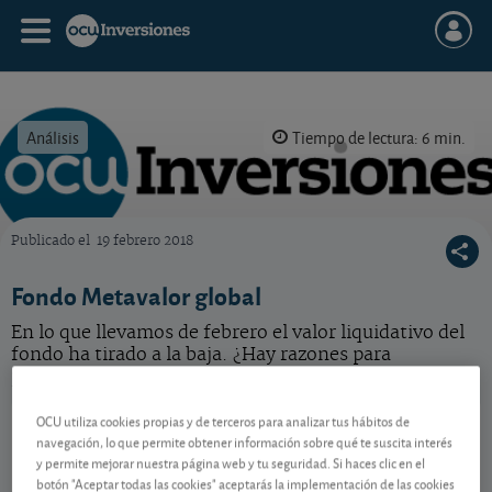
Análisis
Tiempo de lectura: 6 min.
Publicado el
19 febrero 2018
OCU Inversiones
Fondo Metavalor global
En lo que llevamos de febrero el valor liquidativo del
fondo ha tirado a la baja. ¿Hay razones para
preocuparse?
Metavalor Global
109,10 EUR
OCU utiliza cookies propias y de terceros para analizar tus hábitos de
navegación, lo que permite obtener información sobre qué te suscita interés
ES0162741005
y permite mejorar nuestra página web y tu seguridad. Si haces clic en el
0,6416 EUR (0,59 %)
05/08/2026 Mixtos Globales Flexibles
botón "Aceptar todas las cookies" aceptarás la implementación de las cookies