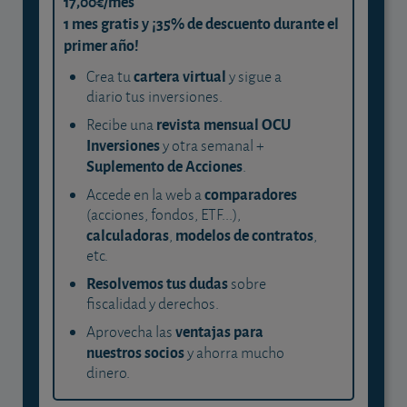
17,00€/mes
1 mes gratis y ¡35% de descuento durante el
primer año!
cartera virtual
Crea tu
y sigue a
diario tus inversiones.
revista mensual OCU
Recibe una
Inversiones
y otra semanal +
Suplemento de Acciones
.
comparadores
Accede en la web a
(acciones, fondos, ETF...),
calculadoras
modelos de contratos
,
,
etc.
Resolvemos tus dudas
sobre
fiscalidad y derechos.
ventajas para
Aprovecha las
nuestros socios
y ahorra mucho
dinero.