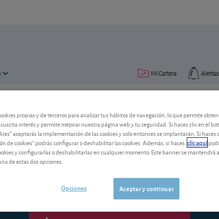
N
Mi Cartera
Alertas
Publicado el
31 marzo 2014
lectura: 3 min.
cookies propias y de terceros para analizar tus hábitos de navegación, lo que permite obte
 suscita interés y permite mejorar nuestra página web y tu seguridad. Si haces clic en el bo
México: el picante mariachi 
okies" aceptarás la implementación de las cookies y solo entonces se implantarán. Si haces c
ón de cookies" podrás configurar o deshabilitar las cookies. Además, si haces
clic aquí
podr
La economía mexicana despierta, de la 
cookies y configurarlas o deshabilitarlas en cualquier momento. Este banner se mantendrá 
alternativa para aquellos inversores a lo
una de estas dos opciones.
Opciones
Aceptar y continuar