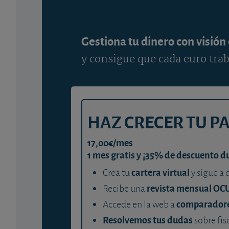
Gestiona tu dinero con visión
y consigue que cada euro trab
HAZ CRECER TU P
17,00€/mes
1 mes gratis y ¡35% de descuento d
cartera virtual
Crea tu
y sigue a 
revista mensual OC
Recibe una
comparador
Accede en la web a
Resolvemos tus dudas
sobre fis