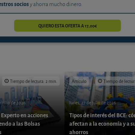
stros socios
y ahorra mucho dinero.
QUIERO ESTA OFERTA A 17,00€
Tiempo de lectura: 2 min.
Artículo
Tiempo de lectur
 julio de 2026
lunes, 27 de julio de 2026
 Experto en acciones
Tipos de interés del BCE: c
endo a las Bolsas
afectan a la economía y a s
s
ahorros