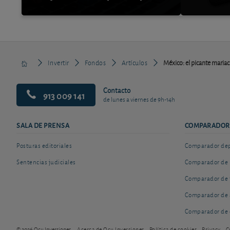
Invertir
Fondos
Artículos
México: el picante mariac
Contacto
913 009 141
de lunes a viernes de 9h-14h
SALA DE PRENSA
COMPARADOR
Posturas editoriales
Comparador depó
Sentencias judiciales
Comparador de 
Comparador de 
Comparador de 
Comparador de 
© 2026 Ocu Inversiones
Acerca de Ocu Inversiones
Política de cookies
Privacy
C