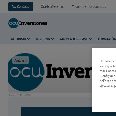
Contacto
Qué le ofrecemos
Todos nuestros contactos
AHORRAR
INVERTIR
MOMENTOS CLAVE
FORMACIÓ
Análisis
Tiempo de 
OCU utiliza 
sobre qué te
todas las co
"Configuraci
política de 
ejecutes alg
OCU Inversiones