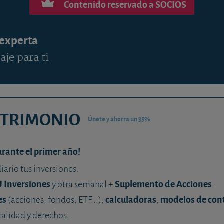
Contenido reservado a SOCIOS
 experta
aje para ti
ATRIMONIO
Únete y ahorra un 35%
urante el primer año!
diario tus inversiones.
U Inversiones
Suplemento de Acciones
y otra semanal +
.
es
calculadoras
modelos de con
(acciones, fondos, ETF...),
,
calidad y derechos.