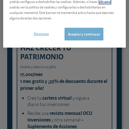
podrás configurar o deshabilitar las cookies. Además, si haces
clic aquí
podrás ver la política de cookies y configurarlas o deshabilitarlas en
y consigue que cada euro trabaje
cualquier momento. Este banner se mantendrá activo hasta que ejecutes
para ti
alguna de estas dos opciones.
Opciones
Aceptar y continuar
HAZ CRECER TU
PATRIMONIO
Únete y ahorra un 35%
17,00€/mes
1 mes gratis y ¡35% de descuento durante el
primer año!
cartera virtual
Crea tu
y sigue a
diario tus inversiones.
revista mensual OCU
Recibe una
Inversiones
y otra semanal +
Suplemento de Acciones
.