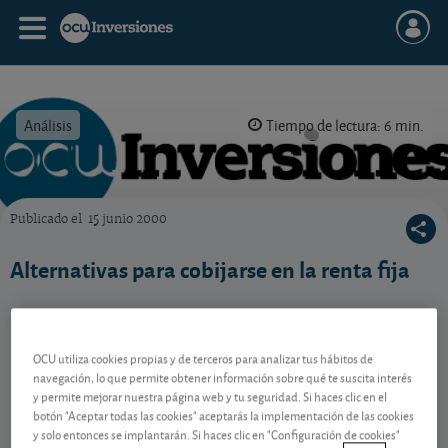
Análisis
Tiempo de lectura: 6 min.
Publicado el
15 junio 2000
OCU Inversiones
Alternativas para cobijarse en la renta fija
Contenido reservado a SOCIOS
OCU utiliza cookies propias y de terceros para analizar tus hábitos de
navegación, lo que permite obtener información sobre qué te suscita interés
y permite mejorar nuestra página web y tu seguridad. Si haces clic en el
Gestiona tu dinero con visión
botón "Aceptar todas las cookies" aceptarás la implementación de las cookies
y solo entonces se implantarán. Si haces clic en "Configuración de cookies"
experta