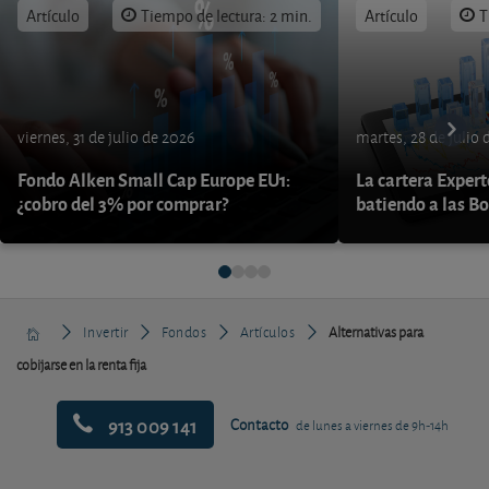
Artículo
Tiempo de lectura: 2 min.
Artículo
T
viernes, 31 de julio de 2026
martes, 28 de julio 
Fondo Alken Small Cap Europe EU1:
La cartera Expert
¿cobro del 3% por comprar?
batiendo a las B
Invertir
Fondos
Artículos
Alternativas para
cobijarse en la renta fija
913 009 141
Contacto
de lunes a viernes de 9h-14h