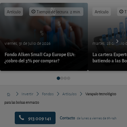
Artículo
Tiempo de lectura: 2 min.
Artículo
T
viernes, 31 de julio de 2026
martes, 28 de julio 
Fondo Alken Small Cap Europe EU1:
La cartera Expert
¿cobro del 3% por comprar?
batiendo a las B
Invertir
Fondos
Artículos
Varapalo tecnológico
para las bolsas enmarzo
913 009 141
Contacto
de lunes a viernes de 9h-14h