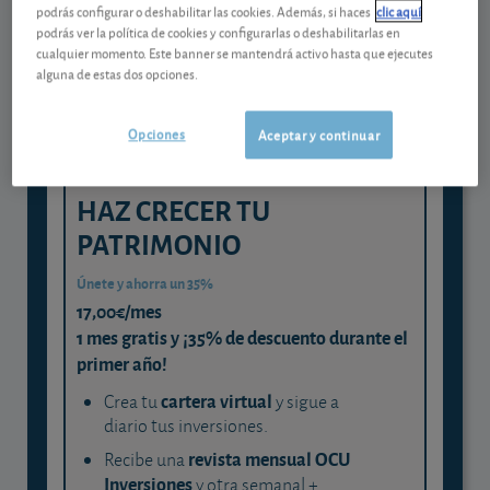
Gestiona tu dinero con visión
podrás configurar o deshabilitar las cookies. Además, si haces
clic aquí
experta
podrás ver la política de cookies y configurarlas o deshabilitarlas en
cualquier momento. Este banner se mantendrá activo hasta que ejecutes
y consigue que cada euro trabaje
alguna de estas dos opciones.
para ti
Opciones
Aceptar y continuar
HAZ CRECER TU
PATRIMONIO
Únete y ahorra un 35%
17,00€/mes
1 mes gratis y ¡35% de descuento durante el
primer año!
cartera virtual
Crea tu
y sigue a
diario tus inversiones.
revista mensual OCU
Recibe una
Inversiones
y otra semanal +