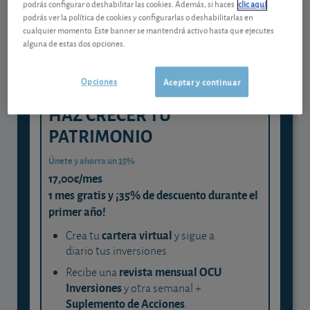
podrás configurar o deshabilitar las cookies. Además, si haces
clic aquí
podrás ver la política de cookies y configurarlas o deshabilitarlas en
y consigue que cada euro trabaje
cualquier momento. Este banner se mantendrá activo hasta que ejecutes
para ti
alguna de estas dos opciones.
Opciones
Aceptar y continuar
HAZ CRECER TU
PATRIMONIO
Únete y ahorra un 35%
17,00€/mes
1 mes gratis y ¡35% de descuento durante el
primer año!
cartera virtual
Crea tu
y sigue a
diario tus inversiones.
revista mensual OCU
Recibe una
Inversiones
y otra semanal +
Suplemento de Acciones
.