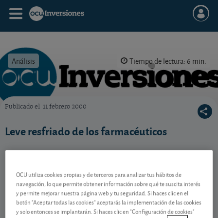
Análisis
Tiempo de lectura: 6 min.
Publicado el
11 febrero 2000
OCU Inversiones
Leve resfriado de los farmacéuticos
Contenido reservado a SOCIOS
OCU utiliza cookies propias y de terceros para analizar tus hábitos de
navegación, lo que permite obtener información sobre qué te suscita interés
y permite mejorar nuestra página web y tu seguridad. Si haces clic en el
Gestiona tu dinero con visión
botón "Aceptar todas las cookies" aceptarás la implementación de las cookies
y solo entonces se implantarán. Si haces clic en "Configuración de cookies"
experta