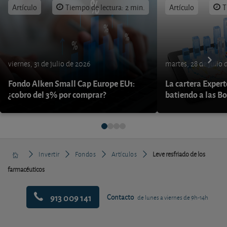
Artículo
Tiempo de lectura: 2 min.
Artículo
T
viernes, 31 de julio de 2026
martes, 28 de julio 
Fondo Alken Small Cap Europe EU1:
La cartera Expert
¿cobro del 3% por comprar?
batiendo a las B
Invertir
Fondos
Artículos
Leve resfriado de los
farmacéuticos
913 009 141
Contacto
de lunes a viernes de 9h-14h