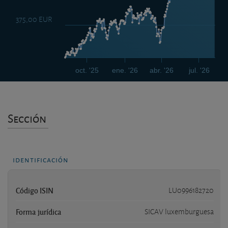
375,00 EUR
oct. '25
ene. '26
abr. '26
jul. '26
Sección
identificación
Código ISIN
LU0996182720
Forma jurídica
SICAV luxemburguesa