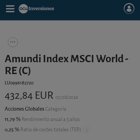
Amundi Index MSCI World -
RE (C)
LU0996182720
432,84 EUR
05/08/2026
Acciones Globales
Categoría
11,79 %
Rendimiento anual a 5 años
0,25 %
Ratio de costes totales (TER)