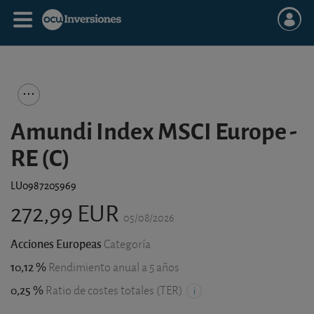
Amundi Index MSCI Europe -
RE (C)
LU0987205969
272,99 EUR
05/08/2026
Acciones Europeas
Categoría
10,12 %
Rendimiento anual a 5 años
0,25 %
Ratio de costes totales (TER)