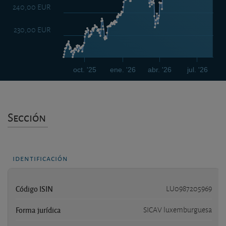
240,00 EUR
230,00 EUR
oct. '25
ene. '26
abr. '26
jul. '26
Sección
identificación
Código ISIN
LU0987205969
Forma jurídica
SICAV luxemburguesa