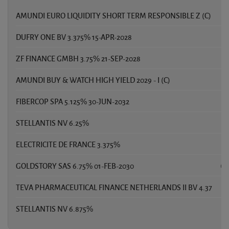
AMUNDI EURO LIQUIDITY SHORT TERM RESPONSIBLE Z (C)
4
DUFRY ONE BV 3.375% 15-APR-2028
1
ZF FINANCE GMBH 3.75% 21-SEP-2028
1,
AMUNDI BUY & WATCH HIGH YIELD 2029 - I (C)
0,
FIBERCOP SPA 5.125% 30-JUN-2032
0,
STELLANTIS NV 6.25%
0,
ELECTRICITE DE FRANCE 3.375%
0,
GOLDSTORY SAS 6.75% 01-FEB-2030
0,
TEVA PHARMACEUTICAL FINANCE NETHERLANDS II BV 4.37
0,
STELLANTIS NV 6.875%
0,