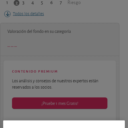
1
3
4
5
6
7
2
Riesgo
Todos los detalles
Valoración del fondo en su categoría
contenido premium
Los análisis y consejos de nuestros expertos están
reservados a los socios.
¡Pruebe 1 mes Gratis!