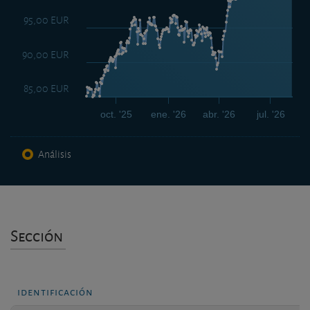
95,00 EUR
90,00 EUR
85,00 EUR
oct. '25
ene. '26
abr. '26
jul. '26
Análisis
Sección
identificación