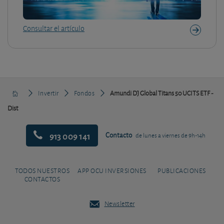
Consultar el artículo
Invertir
Fondos
Amundi DJ Global Titans 50 UCITS ETF -
Dist
913 009 141
Contacto
de lunes a viernes de 9h-14h
TODOS NUESTROS
APP OCU INVERSIONES
PUBLICACIONES
CONTACTOS
Newsletter