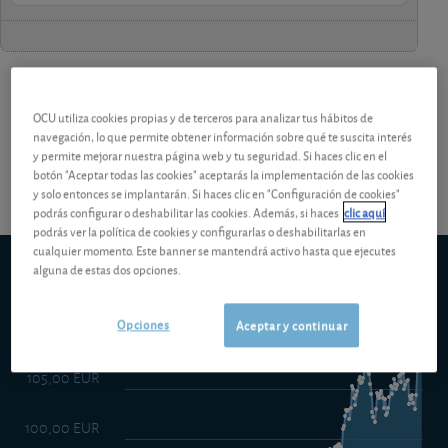
¡Pruebe 1 mes Gratis!
Los análisis y consejos de nuestros
OCU utiliza cookies propias y de terceros para analizar tus hábitos de
navegación, lo que permite obtener información sobre qué te suscita interés
expertos están reservados a los socios.
y permite mejorar nuestra página web y tu seguridad. Si haces clic en el
botón "Aceptar todas las cookies" aceptarás la implementación de las cookies
y solo entonces se implantarán. Si haces clic en "Configuración de cookies"
podrás configurar o deshabilitar las cookies. Además, si haces
clic aquí
podrás ver la política de cookies y configurarlas o deshabilitarlas en
cualquier momento. Este banner se mantendrá activo hasta que ejecutes
Amundi DJ Global Titans 50 UCITS ETF - Dist
Euronext
alguna de estas dos opciones.
Paris
5d
1m
6m
ytd
5y
10y
1y
Opciones
Aceptar y continuar
105,00 EUR
100,00 EUR