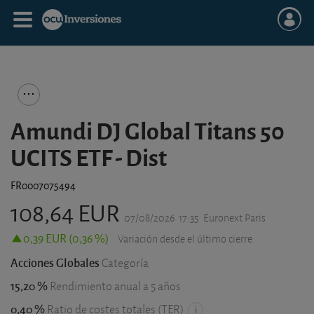
Amundi DJ Global Titans 50
UCITS ETF - Dist
FR0007075494
108,64 EUR
07/08/2026
17:35
Euronext Paris
0,39 EUR (0,36 %)
Variación desde el último cierre
Acciones Globales
Categoría
15,20 %
Rendimiento anual a 5 años
0,40 %
Ratio de costes totales (TER)