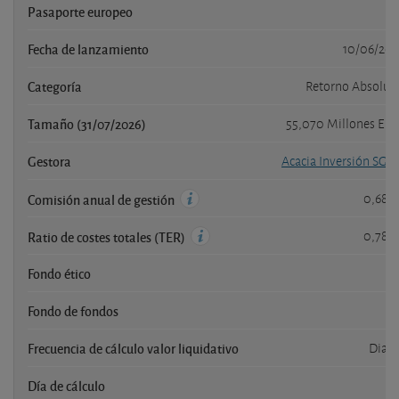
Pasaporte europeo
s
Fecha de lanzamiento
10/06/201
Categoría
Retorno Absolut
Tamaño (31/07/2026)
55,070 Millones EU
Gestora
Acacia Inversión SGII
0,68 
Comisión anual de gestión
0,78 
Ratio de costes totales (TER)
Fondo ético
s
Fondo de fondos
n
Frecuencia de cálculo valor liquidativo
Diari
Día de cálculo