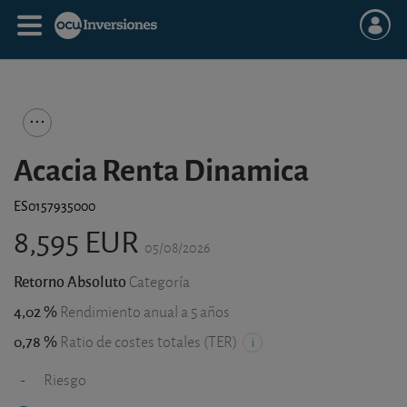
Acacia Renta Dinamica
ES0157935000
8,595 EUR
05/08/2026
Retorno Absoluto
Categoría
4,02 %
Rendimiento anual a 5 años
0,78 %
Ratio de costes totales (TER)
-
Riesgo