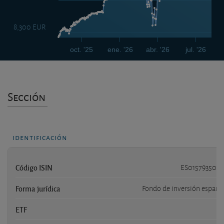
8,300 EUR
oct. '25
ene. '26
abr. '26
jul. '26
Sección
identificación
Código ISIN
ES015793500
Forma jurídica
Fondo de inversión españo
ETF
n