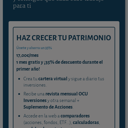
para ti
HAZ CRECER TU PATRIMONIO
Únete y ahorra un 35%
17,00€/mes
1 mes gratis y ¡35% de descuento durante el
primer año!
cartera virtual
Crea tu
y sigue a diario tus
inversiones.
revista mensual OCU
Recibe una
Inversiones
y otra semanal +
Suplemento de Acciones
.
comparadores
Accede en la web a
calculadoras
(acciones, fondos, ETF...),
,