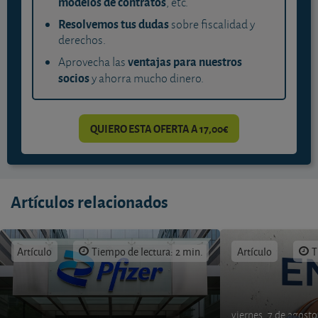
modelos de contratos
, etc.
Resolvemos tus dudas
sobre fiscalidad y
derechos.
ventajas para nuestros
Aprovecha las
socios
y ahorra mucho dinero.
QUIERO ESTA OFERTA A 17,00€
Artículos relacionados
Artículo
Tiempo de lectura: 2 min.
Artículo
T
viernes, 7 de agost