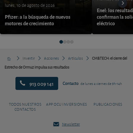
lunes, 10 de agosto de 2026
Enel: los resulta
Pfizer: a la búsqueda de nuevos
confirman la soli
motores de crecimiento
eléctrico
Invertir
Acciones
Artículos
CMB.TECH: el cierre del
Estrecho de Ormuz impulsa sus resultados
913 009 141
Contacto
de lunes a viernes de 9h-14h
TODOS NUESTROS
APP OCU INVERSIONES
PUBLICACIONES
CONTACTOS
Newsletter