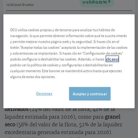
0,12 EUR (0,85 %)
10/08/2026 Bruselas
Ver detalladamente
OCU utiliza cookies propias y de terceros para analizar tus hábitos de
El transporte de petróleo y granel seco
navegación, lo que permite obtener información sobre qué te suscita interés
y permite mejorar nuestra página web y tu seguridad. Si haces clic en el
impulsa la actividad
botón "Aceptar todas las cookies" aceptarás la implementación de las cookies
y solo entonces se implantarán. Si haces clic en "Configuración de cookies"
En el primer trimestre
CMB.TECH
obtuvo un
podrás configurar o deshabilitar las cookies. Además, si haces
clic aquí
beneficio por acción de 1,27 USD frente a los 0,23 del
podrás ver la política de cookies y configurarlas o deshabilitarlas en
cualquier momento. Este banner se mantendrá activo hasta que ejecutes
mismo periodo del año antefarior. Se vio
favorecida
alguna de estas dos opciones.
por el bloqueo del Estrecho de Ormuz
, que obligó a
reorganizar los flujos marítimos, alargando las
Opciones
Aceptar y continuar
distancias recorridas y aumentando la demanda de
capacidades de transporte, tanto de
petróleo y sus
derivados
(24% del valor de la flota; 41% de la
liquidez estimada para 2026); como para
granel
seco
(58% del valor de la flota; 52% de la liquidez
excedentaria generada estimada para 2026).