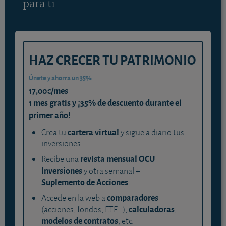
para ti
HAZ CRECER TU PATRIMONIO
Únete y ahorra un 35%
17,00€/mes
1 mes gratis y ¡35% de descuento durante el
primer año!
cartera virtual
Crea tu
y sigue a diario tus
inversiones.
revista mensual OCU
Recibe una
Inversiones
y otra semanal +
Suplemento de Acciones
.
comparadores
Accede en la web a
calculadoras
(acciones, fondos, ETF...),
,
modelos de contratos
, etc.