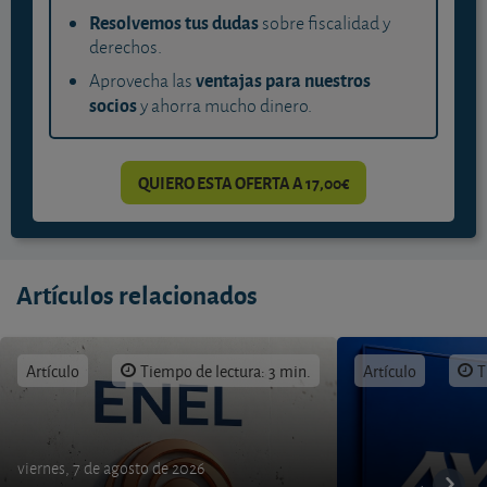
Resolvemos tus dudas
sobre fiscalidad y
derechos.
ventajas para nuestros
Aprovecha las
socios
y ahorra mucho dinero.
QUIERO ESTA OFERTA A 17,00€
Artículos relacionados
Artículo
Tiempo de lectura: 3 min.
Artículo
T
viernes, 7 de agosto de 2026