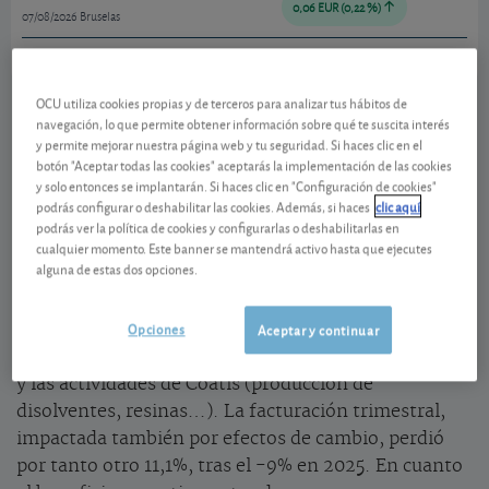
0,06 EUR (0,22 %)
07/08/2026 Bruselas
Ver detalladamente
OCU utiliza cookies propias y de terceros para analizar tus hábitos de
La actividad de Solvay sigue bajo presión
navegación, lo que permite obtener información sobre qué te suscita interés
y permite mejorar nuestra página web y tu seguridad. Si haces clic en el
botón "Aceptar todas las cookies" aceptarás la implementación de las cookies
En el primer trimestre,
Solvay
redujo sus costes en
y solo entonces se implantarán. Si haces clic en "Configuración de cookies"
22 millones de euros. En comparación con finales de
podrás configurar o deshabilitar las cookies. Además, si haces
clic aquí
2023, la reducción es de 233 millones. Pero, como era
podrás ver la política de cookies y configurarlas o deshabilitarlas en
de esperar, esto sigue siendo insuficiente para
cualquier momento. Este banner se mantendrá activo hasta que ejecutes
alguna de estas dos opciones.
compensar la caída de la actividad. Los volúmenes
vendidos volvieron a caer un 3,3% y los precios de
Opciones
venta tuvieron que reducirse de nuevo un 5%. La
Aceptar y continuar
competencia china persiste en el carbonato de sodio
y las actividades de Coatis (producción de
disolventes, resinas…). La facturación trimestral,
impactada también por efectos de cambio, perdió
por tanto otro 11,1%, tras el -9% en 2025. En cuanto