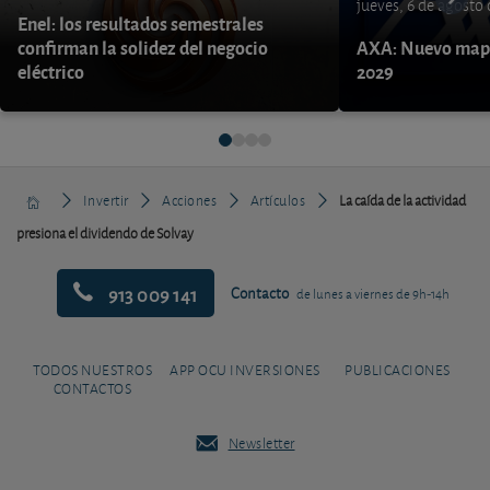
jueves, 6 de agosto
Enel: los resultados semestrales
confirman la solidez del negocio
AXA: Nuevo mapa
eléctrico
2029
Invertir
Acciones
Artículos
La caída de la actividad
presiona el dividendo de Solvay
913 009 141
Contacto
de lunes a viernes de 9h-14h
TODOS NUESTROS
APP OCU INVERSIONES
PUBLICACIONES
CONTACTOS
Newsletter