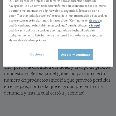
OCU utiliza cookies propias y de terceros para analizar tus hábitos de
NL0011794037
navegación, lo que permite obtener información sobre qué te suscita interés
y permite mejorar nuestra página web y tu seguridad. Si haces clic en el
-0,47 EUR (-1,36 %)
06/08/2026 Ámsterdam
botón "Aceptar todas las cookies" aceptarás la implementación de las cookies
y solo entonces se implantarán. Si haces clic en "Configuración de cookies"
Ver detalladamente
podrás configurar o deshabilitar las cookies. Además, si haces
clic aquí
podrás ver la política de cookies y configurarlas o deshabilitarlas en
cualquier momento. Este banner se mantendrá activo hasta que ejecutes
Cumple a la perfección con sus objetivos
alguna de estas dos opciones.
En el cuarto trimestre de 2025 la facturación
Opciones
de
Ahold Delhaize
creció un 0,9% frente a un año
Aceptar y continuar
antes y el
margen operativo
pasó del 4,1% al 4,2%. Y
ello, pese a la debilidad del
dólar
y al tope de precios
impuesto en Serbia por el gobierno para un cierto
número de productos (medida que provocó pérdidas
en este país, contra la que el grupo presentó una
denuncia y tras la cual cerró 25 tiendas).