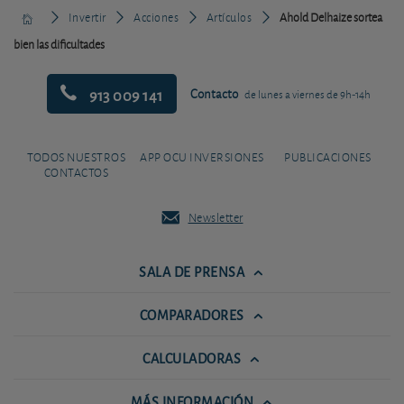
Invertir
Acciones
Artículos
Ahold Delhaize sortea
bien las dificultades
913 009 141
Contacto
de lunes a viernes de 9h-14h
TODOS NUESTROS
APP OCU INVERSIONES
PUBLICACIONES
CONTACTOS
Newsletter
SALA DE PRENSA
COMPARADORES
CALCULADORAS
MÁS INFORMACIÓN