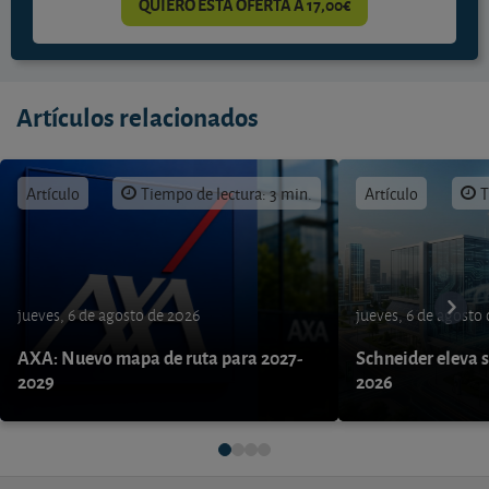
QUIERO ESTA OFERTA A 17,00€
Artículos relacionados
Artículo
Tiempo de lectura: 3 min.
Artículo
T
jueves, 6 de agosto de 2026
jueves, 6 de agosto
AXA: Nuevo mapa de ruta para 2027-
Schneider eleva s
2029
2026