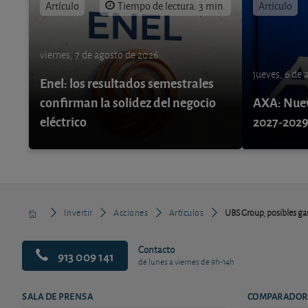
Artículo
Tiempo de lectura: 3 min.
Artículo
viernes, 7 de agosto de 2026
jueves, 6 de
Enel: los resultados semestrales
confirman la solidez del negocio
AXA: Nuev
eléctrico
2027-202
Invertir
Acciones
Artículos
UBS Group, posibles gast
Contacto
913 009 141
de lunes a viernes de 9h-14h
SALA DE PRENSA
COMPARADOR