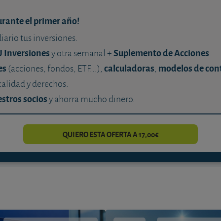
urante el primer año!
diario tus inversiones.
U Inversiones
Suplemento de Acciones
y otra semanal +
.
es
calculadoras
modelos de con
(acciones, fondos, ETF...),
,
calidad y derechos.
stros socios
y ahorra mucho dinero.
QUIERO ESTA OFERTA A 17,00€