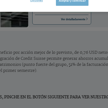
Opciones
Aceptar y continuar
CH0244767585
0,41 CHF (0,95 %)
07/08/2026 Zúrich
Ver detalladamente
eficio por acción mejor de lo previsto, de 0,76 USD neto
tegración de Credit Suisse permite generar ahorros acumu
atrimonios (punto fuerte del grupo, 51% de la facturación
el primer semestre).
, PINCHE EN EL BOTÓN SIGUIENTE PARA VER NUESTR