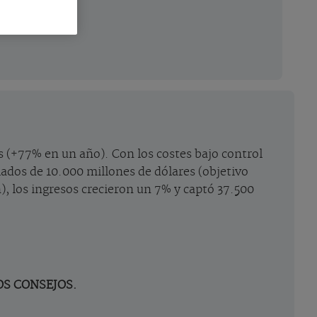
s (+77% en un año). Con los costes bajo control
lados de 10.000 millones de dólares (objetivo
), los ingresos crecieron un 7% y captó 37.500
OS CONSEJOS.