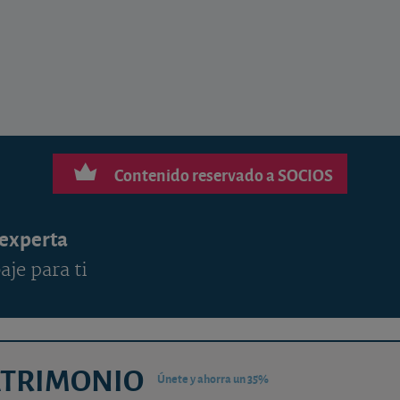
Contenido reservado a SOCIOS
 experta
aje para ti
ATRIMONIO
Únete y ahorra un 35%