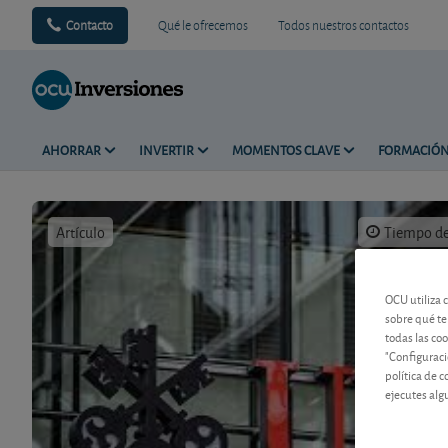
Contacto
Qué le ofrecemos
Todos nuestros contactos
AHORRAR
INVERTIR
MOMENTOS CLAVE
FORMACIÓ
Artículo
Tiempo de 
OCU utiliza 
sobre qué te
todas las co
"Configuraci
política de 
ejecutes alg