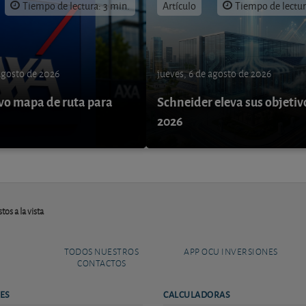
Tiempo de lectura: 3 min.
Artículo
Tiempo de lectur
 agosto de 2026
jueves, 6 de agosto de 2026
o mapa de ruta para
Schneider eleva sus objetiv
9
2026
os a la vista
TODOS NUESTROS
APP OCU INVERSIONES
CONTACTOS
ES
CALCULADORAS