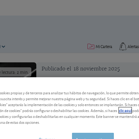
N
Mi Cartera
Alertas
Publicado el
18 noviembre 2025
lectura: 2 min.
UBS Group, posibles gastos a 
cookies propias y de terceros para analizar tus hábitos de navegación, lo que permite obte
 suscita interés y permite mejorar nuestra página web y tu seguridad. Si haces clic en el bo
okies" aceptarás la implementación de las cookies y solo entonces se implantarán. Si haces c
Los buenos resultados trimestrales del
ón de cookies" podrás configurar o deshabilitar las cookies. Además, si haces
clic aquí
podr
mercado, por la posibilidad de gastos f
cookies y configurarlas o deshabilitarlas en cualquier momento. Este banner se mantendrá 
una de estas dos opciones.
UBS Group
43,46 CHF