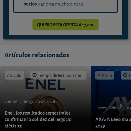
socios
y ahorra mucho dinero.
QUIERO ESTA OFERTA A 17,00€
Artículos relacionados
Artículo
Tiempo de lectura: 3 min.
Artículo
T
viernes, 7 de agosto de 2026
jueves, 6 de agosto
Enel: los resultados semestrales
confirman la solidez del negocio
AXA: Nuevo mapa
eléctrico
2029