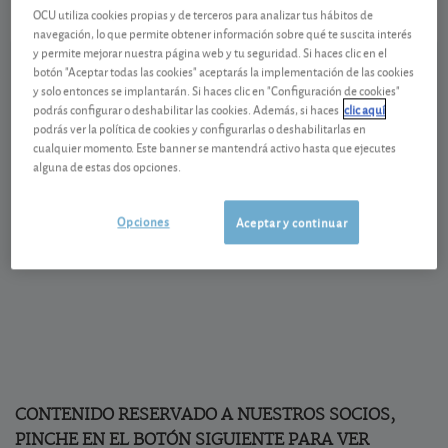
OCU utiliza cookies propias y de terceros para analizar tus hábitos de
Ver detalladamente
navegación, lo que permite obtener información sobre qué te suscita interés
y permite mejorar nuestra página web y tu seguridad. Si haces clic en el
botón "Aceptar todas las cookies" aceptarás la implementación de las cookies
Mayor beneficio a cierre de 2025
y solo entonces se implantarán. Si haces clic en "Configuración de cookies"
podrás configurar o deshabilitar las cookies. Además, si haces
clic aquí
En el tercer trimestre la eléctrica logró un beneficio
podrás ver la política de cookies y configurarlas o deshabilitarlas en
cualquier momento. Este banner se mantendrá activo hasta que ejecutes
de 0,79 euros por acción, un 3% por debajo del
alguna de estas dos opciones.
logrado hace un año. Pero hay que tener en cuenta
que entonces incluía las fuertes plusvalías de 0,24
Opciones
Aceptar y continuar
euros por acción, generadas con la venta de parte de
sus activos en México.
CONTENIDO RESERVADO A NUESTROS SOCIOS,
PINCHE EN EL BOTÓN SIGUIENTE PARA VER