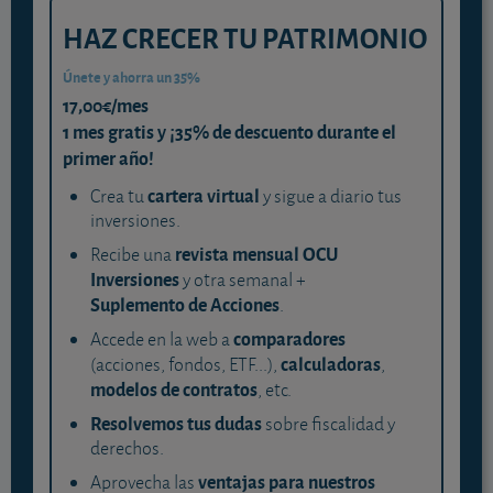
HAZ CRECER TU PATRIMONIO
Únete y ahorra un 35%
17,00€/mes
1 mes gratis y ¡35% de descuento durante el
primer año!
cartera virtual
Crea tu
y sigue a diario tus
inversiones.
revista mensual OCU
Recibe una
Inversiones
y otra semanal +
Suplemento de Acciones
.
comparadores
Accede en la web a
calculadoras
(acciones, fondos, ETF...),
,
modelos de contratos
, etc.
Resolvemos tus dudas
sobre fiscalidad y
derechos.
ventajas para nuestros
Aprovecha las