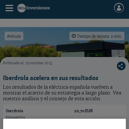
Artículo
Tiempo de lectura: 2 min.
Publicado el
29 octubre 2025
Los frutos de su estrategia se reflejan en la cotización de Iberdrola.
Iberdrola acelera en sus resultados
Los resultados de la eléctrica española vuelven a
mostrar el acierto de su estrategia a largo plazo. Vea
nuestro análisis y el consejo de esta acción.
Iberdrola
20,70 EUR
ES0144580Y14
-0,02 EUR (-0,10 %)
07/08/2026 Madrid