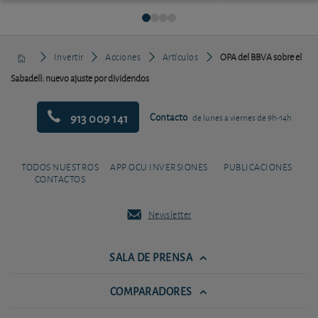
Invertir
Acciones
Artículos
OPA del BBVA sobre el
Sabadell: nuevo ajuste por dividendos
913 009 141
Contacto
de lunes a viernes de 9h-14h
TODOS NUESTROS
APP OCU INVERSIONES
PUBLICACIONES
CONTACTOS
Newsletter
SALA DE PRENSA
COMPARADORES