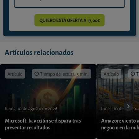
QUIERO ESTA OFERTA A 17,00€
Artículos relacionados
Artículo
Tiempo de lectura: 3 min.
Artículo
T
lunes, 10 de agosto de 2026
lunes, 10 de agosto
Microsoft: la acción se dispara tras
Amazon: viento a
presentar resultados
negocio en la nu