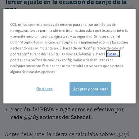
Tercer ajuste en la ecuación de canje de la
OPA
La
OPA del BBVA sobre el Banco Sabadell
vuelve a
OCU utiliza cookies propias y de terceros para analizar tus hábitos de
registrar un cambio. El motivo ha sido el
dividendo a
navegación, lo que permite obtener información sobre qué te suscita interés
y permite mejorar nuestra página web y tu seguridad. Si haces clic en el
cuenta de 2025
, abonado por Sabadell el pasado
29
botón "Aceptar todas las cookies" aceptarás la implementación de las cookies
de agosto
, con un importe de
0,07 euros por acción
.
y solo entonces se implantarán. Si haces clic en "Configuración de cookies"
podrás configurar o deshabilitar las cookies. Además, si haces
clic aquí
podrás ver la política de cookies y configurarlas o deshabilitarlas en
Este pago obligó al
BBVA
a realizar un nuevo ajuste
cualquier momento. Este banner se mantendrá activo hasta que ejecutes
en la
relación de canje de la OPA
. Desde el
27 de
alguna de estas dos opciones.
agosto
, fecha en la que el dividendo se descontó de
la cotización del Sabadell, la contraprestación para
Opciones
Aceptar y continuar
los accionistas queda fijada en:
1 acción del BBVA + 0,70 euros en efectivo por
cada 5,5483 acciones del Sabadell.
Antes del ajuste, la oferta se calculaba sobre 5,3456