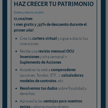
HAZ CRECER TU PATRIMONIO
Únete y ahorra un 35%
17,00€/mes
1 mes gratis y ¡35% de descuento durante el
primer año!
cartera virtual
Crea tu
y sigue a diario tus
inversiones.
revista mensual OCU
Recibe una
Inversiones
y otra semanal +
Suplemento de Acciones
.
comparadores
Accede en la web a
calculadoras
(acciones, fondos, ETF...),
,
modelos de contratos
, etc.
Resolvemos tus dudas
sobre fiscalidad y
derechos.
ventajas para nuestros
Aprovecha las
socios
y ahorra mucho dinero.