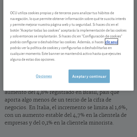
IT0005712671
-0,016 EUR (-0,21 %)
06/08/2026 Milán
OCU utiliza cookies propias y de terceros para analizar tus hábitos de
navegación, lo que permite obtener información sobre qué te suscita interés
Ver detalladamente
y permite mejorar nuestra página web y tu seguridad. Si haces clic en el
botón "Aceptar todas las cookies" aceptarás la implementación de las cookies
y solo entonces se implantarán. Si haces clic en "Configuración de cookies"
Dinamismo semestral
podrás configurar o deshabilitar las cookies. Además, si haces
clic aquí
podrás ver la política de cookies y configurarlas o deshabilitarlas en
cualquier momento. Este banner se mantendrá activo hasta que ejecutes
alguna de estas dos opciones.
En el primer semestre, los ingresos de
Telecom
Italia
crecieron un 2,7%, teniendo en cuenta los
Opciones
Aceptar y continuar
cambios ocurridos en la estructura del grupo. Un
crecimiento logrado principalmente gracias al
aumento del 4,8% registrado en Brasil, país que
aporta algo menos de un tercio de la cifra de
negocios. En Italia, el incremento se limita al 1,6%,
con un aumento estable del 4,7% en la clientela de
empresas y del 0,1% en la clientela minorista.