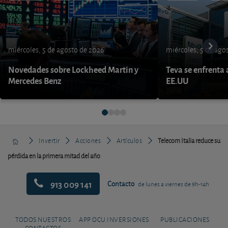
miércoles, 5 de agosto de 2026
miércoles, 5 de ago
Novedades sobre Lockheed Martin y
Teva se enfrenta 
Mercedes Benz
EE.UU
Invertir
Acciones
Artículos
Telecom Italia reduce su
pérdida en la primera mitad del año
913 009 141
Contacto
de lunes a viernes de 9h-14h
TODOS NUESTROS
APP OCU INVERSIONES
PUBLICACIONES