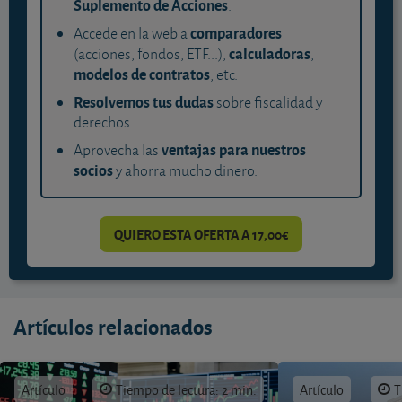
Suplemento de Acciones
.
comparadores
Accede en la web a
calculadoras
(acciones, fondos, ETF...),
,
modelos de contratos
, etc.
Resolvemos tus dudas
sobre fiscalidad y
derechos.
ventajas para nuestros
Aprovecha las
socios
y ahorra mucho dinero.
QUIERO ESTA OFERTA A 17,00€
Artículos relacionados
Artículo
Tiempo de lectura: 2 min.
Artículo
T