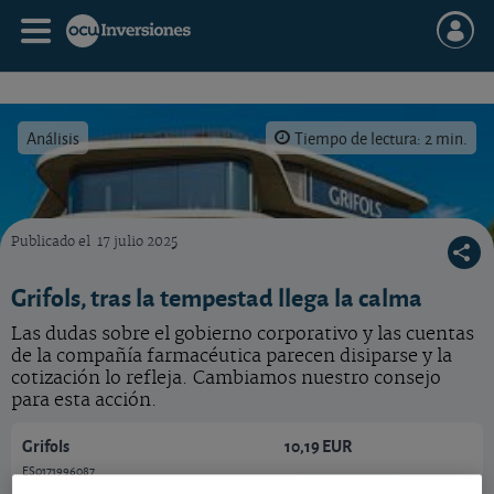
Análisis
Tiempo de lectura: 2 min.
Publicado el
17 julio 2025
La mejora en sus cuentas y en el gobierno corporativo animan a la cotización
Grifols, tras la tempestad llega la calma
Las dudas sobre el gobierno corporativo y las cuentas
de la compañía farmacéutica parecen disiparse y la
cotización lo refleja. Cambiamos nuestro consejo
para esta acción.
Grifols
10,19 EUR
ES0171996087
0,08 EUR (0,79 %)