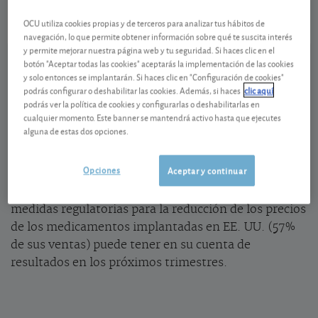
07/08/2026 Madrid
OCU utiliza cookies propias y de terceros para analizar tus hábitos de
Ver detalladamente
navegación, lo que permite obtener información sobre qué te suscita interés
y permite mejorar nuestra página web y tu seguridad. Si haces clic en el
botón "Aceptar todas las cookies" aceptarás la implementación de las cookies
Protección contra los aranceles
y solo entonces se implantarán. Si haces clic en "Configuración de cookies"
podrás configurar o deshabilitar las cookies. Además, si haces
clic aquí
Poco a poco los síntomas de mejora en la actividad
podrás ver la política de cookies y configurarlas o deshabilitarlas en
cualquier momento. Este banner se mantendrá activo hasta que ejecutes
de
Grifols
se consolidan. Al cierre del primer
alguna de estas dos opciones.
trimestre, las ventas crecieron un 7,4% y el beneficio
(+0,08 euros por acción) casi triplicó el logrado un
Opciones
Aceptar y continuar
año antes. Un buen desempeño que queda, sin
embargo, pendiente de ver el impacto que las
medidas regulatorias para la reducción de los precios
de los medicamentos implantadas en EE. UU. (57%
de sus ventas) puede tener en su cuenta de
resultados en los próximos trimestres.