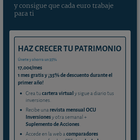
y consigue que cada euro trabaje
para ti
HAZ CRECER TU PATRIMONIO
Únete y ahorra un 35%
17,00€/mes
1 mes gratis y ¡35% de descuento durante el
primer año!
cartera virtual
Crea tu
y sigue a diario tus
inversiones.
revista mensual OCU
Recibe una
Inversiones
y otra semanal +
Suplemento de Acciones
.
comparadores
Accede en la web a