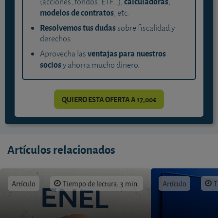
calculadoras
(acciones, fondos, ETF...),
,
modelos de contratos
, etc.
Resolvemos tus dudas
sobre fiscalidad y
derechos.
ventajas para nuestros
Aprovecha las
socios
y ahorra mucho dinero.
QUIERO ESTA OFERTA A 17,00€
Artículos relacionados
Artículo
Tiempo de lectura: 3 min.
Artículo
T