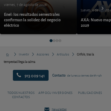
viernes, 7 de agosto de 2026
jueves, 6 de agosto
Enel: los resultados semestrales
confirman la solidez del negocio
AXA: Nuevo mapa
eléctrico
2029
Invertir
Acciones
Artículos
Grifols, tras la
tempestad llega la calma
913 009 141
Contacto
de lunes a viernes de 9h-14h
TODOS NUESTROS
APP OCU INVERSIONES
PUBLICACIONES
CONTACTOS
Newsletter