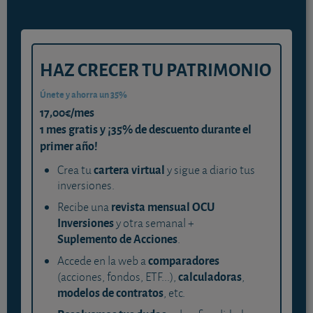
HAZ CRECER TU PATRIMONIO
Únete y ahorra un 35%
17,00€/mes
1 mes gratis y ¡35% de descuento durante el
primer año!
cartera virtual
Crea tu
y sigue a diario tus
inversiones.
revista mensual OCU
Recibe una
Inversiones
y otra semanal +
Suplemento de Acciones
.
comparadores
Accede en la web a
calculadoras
(acciones, fondos, ETF...),
,
modelos de contratos
, etc.