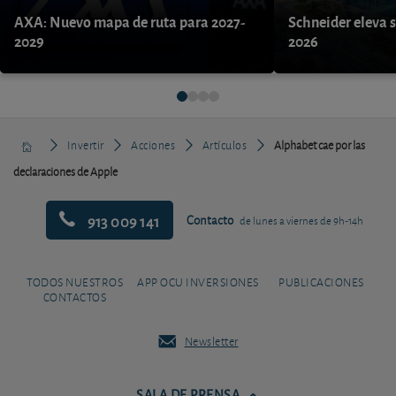
AXA: Nuevo mapa de ruta para 2027-
Schneider eleva s
2029
2026
Invertir
Acciones
Artículos
Alphabet cae por las
declaraciones de Apple
913 009 141
Contacto
de lunes a viernes de 9h-14h
TODOS NUESTROS
APP OCU INVERSIONES
PUBLICACIONES
CONTACTOS
Newsletter
SALA DE PRENSA