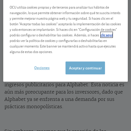
-4,68 USD (-1,29 %)
OCU utiliza cookies propias y de terceros para analizar tus hábitos de
06/08/2026 Nasdaq
navegación, lo que permite obtener información sobre qué te suscita interés
y permite mejorar nuestra página web y tu seguridad. Si haces clic en el
Ver detalladamente
botón "Aceptar todas las cookies" aceptarás la implementación de las cookies
y solo entonces se implantarán. Si haces clic en "Configuración de cookies"
podrás configurar o deshabilitar las cookies. Además, si haces
clic aquí
Motor de búsqueda por defecto
podrás ver la política de cookies y configurarlas o deshabilitarlas en
cualquier momento. Este banner se mantendrá activo hasta que ejecutes
Google paga actualmente a Apple alrededor de
alguna de estas dos opciones.
20.000 millones de dólares al año para seguir siendo
el motor de búsqueda por defecto. Si Apple
Opciones
Aceptar y continuar
diversifica sus opciones de búsqueda, esto podría
suponer una pérdida de cuota de mercado y de
ingresos publicitarios para Alphabet. Esta noticia es
aún más preocupante para los inversores, dado que
Alphabet ya se enfrenta a una demanda por sus
prácticas monopolísticas.