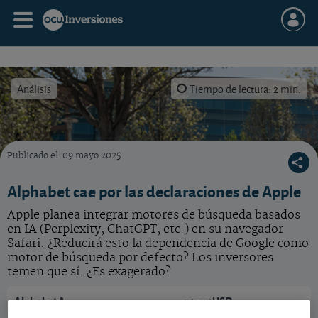
Análisis
Tiempo de lectura: 2 min.
Publicado el
09 mayo 2025
Los inversores han reaccionado ante las declaraciones de Apple. Qué hacer con la acción
Alphabet cae por las declaraciones de Apple
Apple planea integrar motores de búsqueda basados
en IA (Perplexity, ChatGPT, etc.) en su navegador
Safari. ¿Reducirá esto la dependencia de Google como
motor de búsqueda por defecto? Los inversores
temen que sí. ¿Es exagerado?
Alphabet A
357,75 USD
US02079K3059