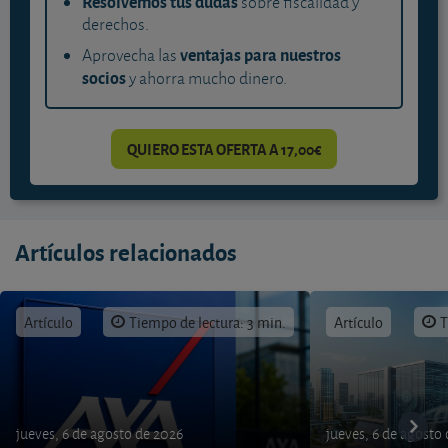
Resolvemos tus dudas
sobre fiscalidad y
derechos.
ventajas para nuestros
Aprovecha las
socios
y ahorra mucho dinero.
QUIERO ESTA OFERTA A 17,00€
Artículos relacionados
Artículo
Tiempo de lectura: 3 min.
Artículo
T
jueves, 6 de agosto de 2026
jueves, 6 de agosto