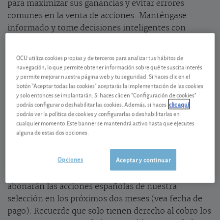
para maximizar sus ganancias y evitar errores
comunes en la venta de acciones. Manténgase
informado y tome decisiones inteligentes con
nuestro comparador de acciones.
OCU utiliza cookies propias y de terceros para analizar tus hábitos de
Dividendos en efectivo
navegación, lo que permite obtener información sobre qué te suscita interés
y permite mejorar nuestra página web y tu seguridad. Si haces clic en el
botón "Aceptar todas las cookies" aceptarás la implementación de las cookies
Vea los dividendos que tienen previsto abonar las
y solo entonces se implantarán. Si haces clic en "Configuración de cookies"
acciones españolas de nuestra selección en las
podrás configurar o deshabilitar las cookies. Además, si haces
clic aquí
próximas semanas. Dividendos de los pesos pesados
podrás ver la política de cookies y configurarlas o deshabilitarlas en
de la bolsa española como Santander, Inditex o
cualquier momento. Este banner se mantendrá activo hasta que ejecutes
alguna de estas dos opciones.
Telefónica, así como de compañías más pequeñas
como Ebro Foods, Aperam o Enagas.
Opciones
Aceptar y continuar
En la tabla siguiente incluimos los dividendos que
abonarán las acciones españolas de nuestra
selección en los próximos dos meses (vea fecha de
pago). Recuerde que solo tienen derecho al cobro los