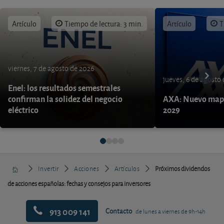
Artículo
Tiempo de lectura: 3 min.
Artículo
T
viernes, 7 de agosto de 2026
jueves, 6 de agosto
Enel: los resultados semestrales
confirman la solidez del negocio
AXA: Nuevo mapa
eléctrico
2029
Invertir
Acciones
Artículos
Próximos dividendos
de acciones españolas: fechas y consejos para inversores
913 009 141
Contacto
de lunes a viernes de 9h-14h