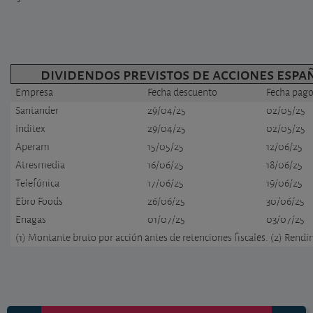
dividendos previstos de acciones espa
Empresa
Fecha descuento
Fecha pag
Santander
29/04/25
02/05/25
Inditex
29/04/25
02/05/25
Aperam
15/05/25
12/06/25
Atresmedia
16/06/25
18/06/25
Telefónica
17/06/25
19/06/25
Ebro Foods
26/06/25
30/06/25
Enagas
01/07/25
03/07/25
(1) Montante bruto por acción antes de retenciones fiscales. (2) Rendim