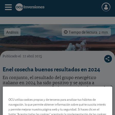
Análisis
Tiempo de lectura: 2 min.
Publicado el
22 abril 2025
¿Qué hacer con la acción de la italiana Enel?
Enel cosecha buenos resultados en 2024
En conjunto, el resultado del grupo energético
italiano en 2024 ha sido positivo y se ajusta a
nuestras expectativas. ¿Qué perspectivas le aguardan?
Enel
10,04 EUR
OCU utiliza cookies propias y de terceros para analizar tus hábitos de
navegación, lo que permite obtener información sobre qué te suscita interés
IT0003128367
y permite mejorar nuestra página web y tu seguridad. Si haces clic en el
0,073 EUR (0,73 %)
07/08/2026 Milán
botón "Aceptar todas las cookies" aceptarás la implementación de las cookies