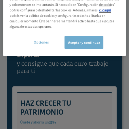
y solo entonces se implantarán. Si haces clic en "Configuración de cookies"
Ver detalladamente
podrás configurar o deshabilitar las cookies. Además, si haces
clic aquí
podrás ver la política de cookies y configurarlas o deshabilitarlas en
cualquier momento. Este banner se mantendrá activo hasta que ejecutes
alguna de estas dos opciones.
Contenido reservado a SOCIOS
Opciones
Aceptar y continuar
Gestiona tu dinero con visión
experta
y consigue que cada euro trabaje
para ti
HAZ CRECER TU
PATRIMONIO
Únete y ahorra un 35%