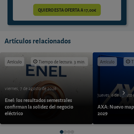
QUIERO ESTA OFERTA A 17,00€
Artículos relacionados
Artículo
Tiempo de lectura: 3 min.
Artículo
T
viernes, 7 de agosto de 2026
jueves, 6 de agosto
Enel: los resultados semestrales
confirman la solidez del negocio
AXA: Nuevo mapa
eléctrico
2029