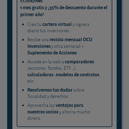
17,00€/mes
1 mes gratis y ¡35% de descuento durante el
primer año!
cartera virtual
Crea tu
y sigue a
diario tus inversiones.
revista mensual OCU
Recibe una
Inversiones
y otra semanal +
Suplemento de Acciones
.
comparadores
Accede en la web a
(acciones, fondos, ETF...),
calculadoras
modelos de contratos
,
,
etc.
Resolvemos tus dudas
sobre
fiscalidad y derechos.
ventajas para
Aprovecha las
nuestros socios
y ahorra mucho
dinero.