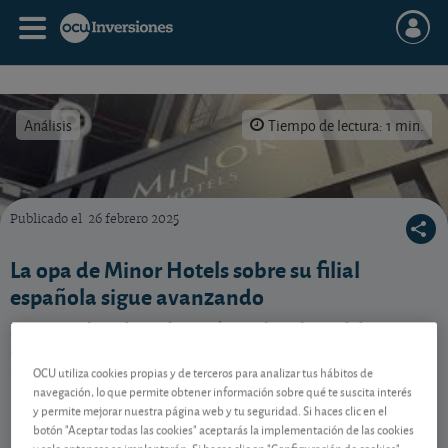
Análisis
Tiempo de lectura: 1 min.
Publicado el
26 febrero 2025
¿Qué hacer en la opa de Minor Hotels sobre la antigua NH?
La opa de Minor Hotels sobre su filial
española sigue avanzando
La CNMV ha admitido a trámite la solicitud de
autorización de la oferta del grupo hotelero tailandés
sobre la antigua NH Hotels.
OCU utiliza cookies propias y de terceros para analizar tus hábitos de
navegación, lo que permite obtener información sobre qué te suscita interés
y permite mejorar nuestra página web y tu seguridad. Si haces clic en el
botón "Aceptar todas las cookies" aceptarás la implementación de las cookies
Contenido reservado a SOCIOS
y solo entonces se implantarán. Si haces clic en "Configuración de cookies"