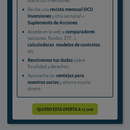
diario tus inversiones.
revista mensual OCU
Recibe una
Inversiones
y otra semanal +
Suplemento de Acciones
.
comparadores
Accede en la web a
(acciones, fondos, ETF...),
calculadoras
modelos de contratos
,
,
etc.
Resolvemos tus dudas
sobre
fiscalidad y derechos.
ventajas para
Aprovecha las
nuestros socios
y ahorra mucho
dinero.
QUIERO ESTA OFERTA A 17,00€