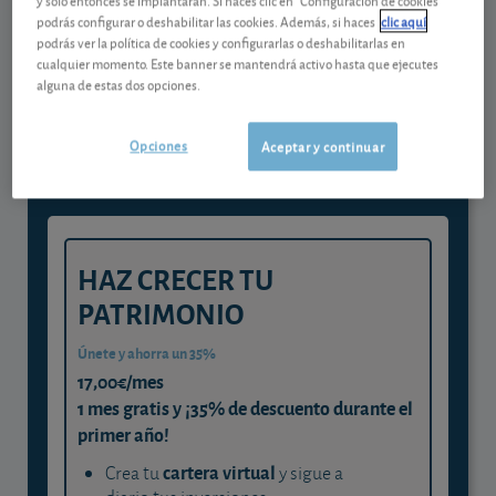
podrás configurar o deshabilitar las cookies. Además, si haces
clic aquí
podrás ver la política de cookies y configurarlas o deshabilitarlas en
Gestiona tu dinero con visión
cualquier momento. Este banner se mantendrá activo hasta que ejecutes
alguna de estas dos opciones.
experta
y consigue que cada euro trabaje
Opciones
Aceptar y continuar
para ti
HAZ CRECER TU
PATRIMONIO
Únete y ahorra un 35%
17,00€/mes
1 mes gratis y ¡35% de descuento durante el
primer año!
cartera virtual
Crea tu
y sigue a