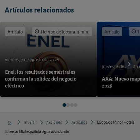
Artículos relacionados
Artículo
Tiempo de lectura: 3 min.
Artículo
T
viernes, 7 de agosto de 2026
jueves, 6 de agosto
Enel: los resultados semestrales
confirman la solidez del negocio
AXA: Nuevo mapa
eléctrico
2029
Invertir
Acciones
Artículos
La opa de Minor Hotels
sobre su filial española sigue avanzando