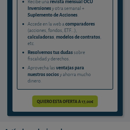
revista mensual OCU
Recibe una
Inversiones
y otra semanal +
Suplemento de Acciones
.
comparadores
Accede en la web a
(acciones, fondos, ETF...),
calculadoras
modelos de contratos
,
,
etc.
Resolvemos tus dudas
sobre
fiscalidad y derechos.
ventajas para
Aprovecha las
nuestros socios
y ahorra mucho
dinero.
QUIERO ESTA OFERTA A 17,00€