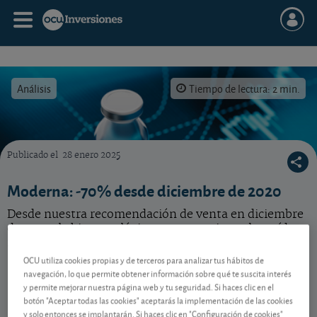
Análisis
Tiempo de lectura: 2 min.
Publicado el
28 enero 2025
Un repaso a nuestros consejos para esta acción de Moderna, que cae un 70% desde dici
Moderna: -70% desde diciembre de 2020
Desde nuestra recomendación de venta en diciembre
de 2020, la biotecnológica norteamericana ha caído
más de un 70%. Buen consejo.
OCU utiliza cookies propias y de terceros para analizar tus hábitos de
navegación, lo que permite obtener información sobre qué te suscita interés
y permite mejorar nuestra página web y tu seguridad. Si haces clic en el
Contenido reservado a SOCIOS
botón "Aceptar todas las cookies" aceptarás la implementación de las cookies
y solo entonces se implantarán. Si haces clic en "Configuración de cookies"