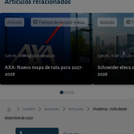
Artículos relacionados
Artículo
Tiempo de lectura: 3 min.
Artículo
T
jueves, 6 de agosto de 2026
jueves, 6 de agosto
AXA: Nuevo mapa de ruta para 2027-
Schneider eleva s
2029
2026
Invertir
Acciones
Artículos
Moderna: -70% desde
diciembre de 2020