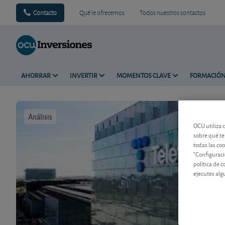
Contacto
Qué le ofrecemos
Todos nuestros contactos
AHORRAR
INVERTIR
MOMENTOS CLAVE
FORMACIÓ
Análisis
Tiempo de 
OCU utiliza 
sobre qué te
todas las co
"Configuraci
política de 
ejecutes alg