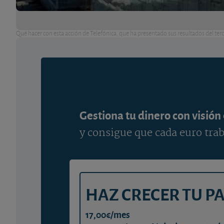
Qué hacer con esta acción de Telefónica, que ha presentado sus resultados del terc
Gestiona tu dinero con visión
y consigue que cada euro trab
HAZ CRECER TU P
17,00€/mes