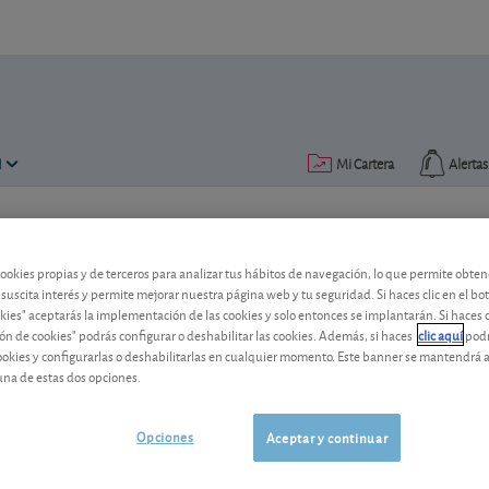
N
Mi Cartera
Alertas
Publicado el
07 noviembre 2024
lectura: 1 min.
cookies propias y de terceros para analizar tus hábitos de navegación, lo que permite obte
Telefónica, el beneficio trim
 suscita interés y permite mejorar nuestra página web y tu seguridad. Si haces clic en el bo
okies" aceptarás la implementación de las cookies y solo entonces se implantarán. Si haces c
El gigante español de las telecomunicaci
ón de cookies" podrás configurar o deshabilitar las cookies. Además, si haces
clic aquí
podr
cookies y configurarlas o deshabilitarlas en cualquier momento. Este banner se mantendrá 
trimestre de 2024. ¿Motivo de alarma?
una de estas dos opciones.
Telefónica
3,696 EUR
-
ES0178430E18
Opciones
Aceptar y continuar
06/08/2026
Madrid