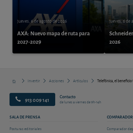
jueves, 6 de agosto de 2026
jueves, 6 de
AXA: Nuevo mapa de ruta para
Schneider 
2027-2029
2026
Invertir
Acciones
Artículos
Telefónica, el beneficio 
Contacto
913 009 141
de lunes a viernes de 9h-14h
SALA DE PRENSA
COMPARADOR
Posturas editoriales
Comparador depó