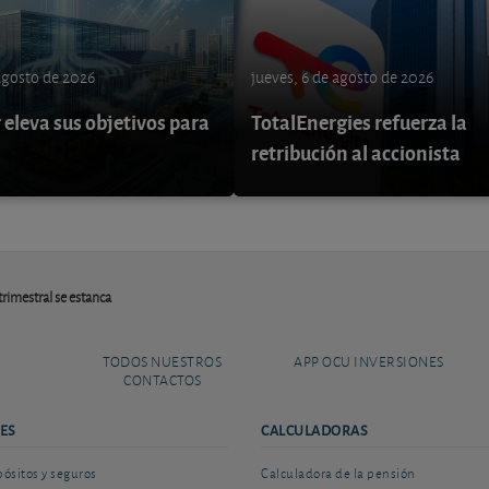
 agosto de 2026
jueves, 6 de agosto de 2026
eleva sus objetivos para
TotalEnergies refuerza la
retribución al accionista
trimestral se estanca
TODOS NUESTROS
APP OCU INVERSIONES
CONTACTOS
ES
CALCULADORAS
sitos y seguros
Calculadora de la pensión