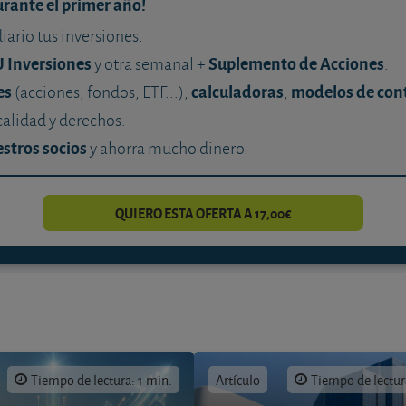
urante el primer año!
diario tus inversiones.
U Inversiones
Suplemento de Acciones
y otra semanal +
.
es
calculadoras
modelos de con
(acciones, fondos, ETF...),
,
calidad y derechos.
stros socios
y ahorra mucho dinero.
QUIERO ESTA OFERTA A 17,00€
Tiempo de lectura: 1 min.
Artículo
Tiempo de lectur