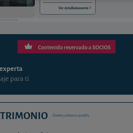
Ver detalladamente
er trimestre.
Contenido reservado a SOCIOS
 experta
aje para ti
ATRIMONIO
Únete y ahorra un 35%