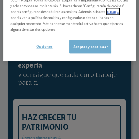
07/08/2026 Nasdaq
y solo entonces se implantarán. Si haces clic en "Configuración de cookies"
podrás configurar o deshabilitar las cookies. Además, si haces
clic aquí
Ver detalladamente
podrás ver la política de cookies y configurarlas o deshabilitarlas en
cualquier momento. Este banner se mantendrá activo hasta que ejecutes
alguna de estas dos opciones.
Contenido reservado a SOCIOS
Opciones
Aceptar y continuar
Gestiona tu dinero con visión
experta
y consigue que cada euro trabaje
para ti
HAZ CRECER TU
PATRIMONIO
Únete y ahorra un 35%