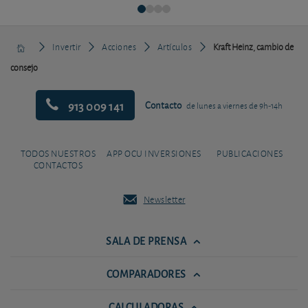
Invertir
Acciones
Artículos
Kraft Heinz, cambio de
consejo
913 009 141
Contacto
de lunes a viernes de 9h-14h
TODOS NUESTROS
APP OCU INVERSIONES
PUBLICACIONES
CONTACTOS
Newsletter
SALA DE PRENSA
COMPARADORES
CALCULADORAS