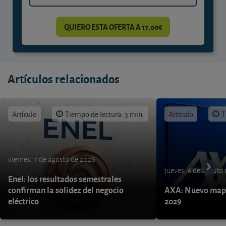
QUIERO ESTA OFERTA A 17,00€
Artículos relacionados
Artículo
Tiempo de lectura: 3 min.
Artículo
T
viernes, 7 de agosto de 2026
jueves, 6 de agosto
Enel: los resultados semestrales
confirman la solidez del negocio
AXA: Nuevo mapa
eléctrico
2029