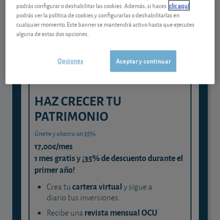
Gestiona tu dinero con visión
podrás configurar o deshabilitar las cookies. Además, si haces
clic aquí
experta
podrás ver la política de cookies y configurarlas o deshabilitarlas en
cualquier momento. Este banner se mantendrá activo hasta que ejecutes
y consigue que cada euro trabaje
alguna de estas dos opciones.
para ti
Opciones
Aceptar y continuar
HAZ CRECER TU
PATRIMONIO
Únete y ahorra un 35%
17,00€/mes
1 mes gratis y ¡35% de descuento durante el
primer año!
cartera virtual
Crea tu
y sigue a
diario tus inversiones.
revista mensual OCU
Recibe una