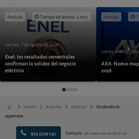
Artículo
Tiempo de lectura: 3 min.
Artículo
T
viernes, 7 de agosto de 2026
jueves, 6 de agosto
Enel: los resultados semestrales
confirman la solidez del negocio
AXA: Nuevo mapa
eléctrico
2029
Invertir
Acciones
Artículos
Dividendos de
septiembre
913 009 141
Contacto
de lunes a viernes de 9h-14h