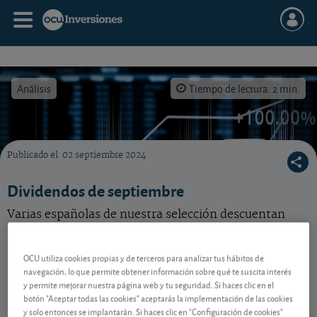
Análisis
Tiempo de lectura: 2 min.
Publicado el
02 septiembre 2024
¿Quién tiene derecho a cobrar el dividendo de estas tres empresas españolas?
Dividendos de septiembre
Varias españolas de nuestra selección descuentan
dividendos a la vuelta de vacaciones. Vea los detalles.
OCU utiliza cookies propias y de terceros para analizar tus hábitos de
navegación, lo que permite obtener información sobre qué te suscita interés
Contenido reservado a SOCIOS
y permite mejorar nuestra página web y tu seguridad. Si haces clic en el
botón "Aceptar todas las cookies" aceptarás la implementación de las cookies
y solo entonces se implantarán. Si haces clic en "Configuración de cookies"