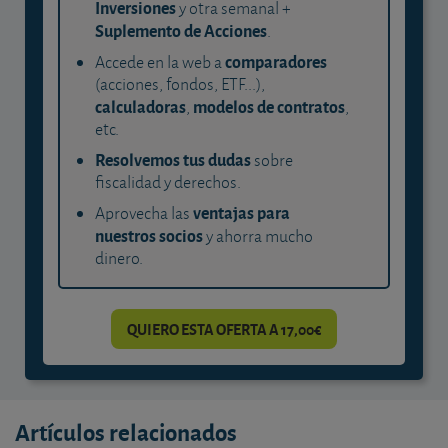
Inversiones
y otra semanal +
Suplemento de Acciones
.
comparadores
Accede en la web a
(acciones, fondos, ETF...),
calculadoras
modelos de contratos
,
,
etc.
Resolvemos tus dudas
sobre
fiscalidad y derechos.
ventajas para
Aprovecha las
nuestros socios
y ahorra mucho
dinero.
QUIERO ESTA OFERTA A 17,00€
Artículos relacionados